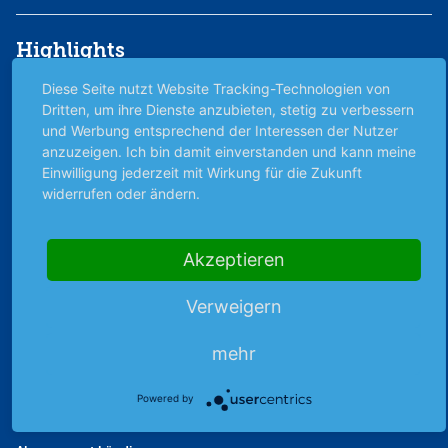
Highlights
Archiv
Diese Seite nutzt Website Tracking-Technologien von
Dritten, um ihre Dienste anzubieten, stetig zu verbessern
Börsenbericht
und Werbung entsprechend der Interessen der Nutzer
Börsengerüchte
anzuzeigen. Ich bin damit einverstanden und kann meine
Börsengespräche
Einwilligung jederzeit mit Wirkung für die Zukunft
Börsennews
widerrufen oder ändern.
Favoriten
Finanzpodcast
Akzeptieren
Strategie
Thema der Woche
Verweigern
Themen & Börse
mehr
Abo & Shop
Powered by
Abonnent werden