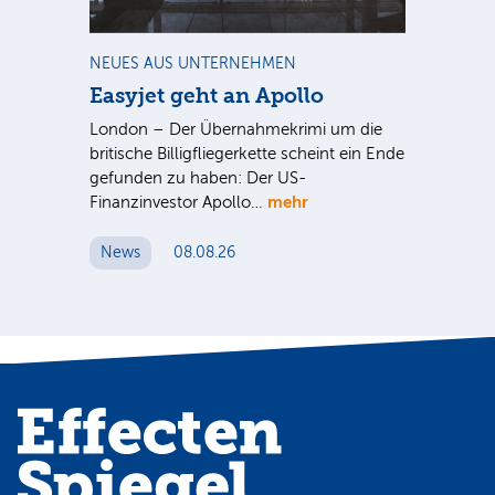
m
NEUES AUS UNTERNEHMEN
NE
Easyjet geht an Apollo
PV
G
ist
London – Der Übernahmekrimi um die
ten
britische Billigfliegerkette scheint ein Ende
Für
gefunden zu haben: Der US-
An
mehr
Finanzinvestor Apollo…
Um
News
08.08.26
N