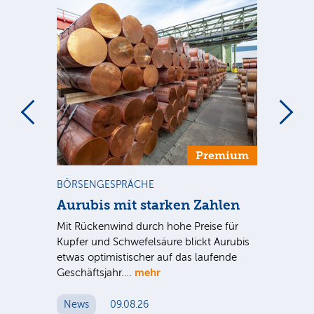
m
Premium
BÖRSENGESPRÄCHE
NE
Aurubis mit starken Zahlen
Ax
Mit Rückenwind durch hohe Preise für
Par
Kupfer und Schwefelsäure blickt Aurubis
sic
etwas optimistischer auf das laufende
wü
mehr
Geschäftsjahr.…
se
News
09.08.26
N