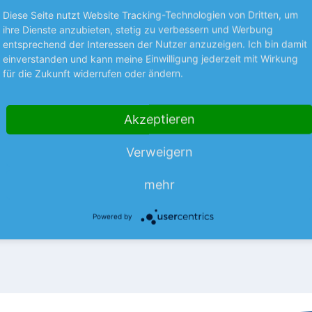
Diese Seite nutzt Website Tracking-Technologien von Dritten, um
ihre Dienste anzubieten, stetig zu verbessern und Werbung
entsprechend der Interessen der Nutzer anzuzeigen. Ich bin damit
einverstanden und kann meine Einwilligung jederzeit mit Wirkung
Premium
für die Zukunft widerrufen oder ändern.
NEUES AUS UNTERNEHMEN
 steigert Gewinn
Toy Story treibt Disn
Akzeptieren
 Anstiegs des
Vor allem der Film „Toy Story 
Verweigern
nvolumens um 32 % auf 115,6
Unterhaltungsriesen Disney im
bt Shopify weiter optimistisch
per Ende Juni Rückenwind ge
mehr
mehr
mehr
Erfolg des…
Powered by
06.08.26
News
06.08.26