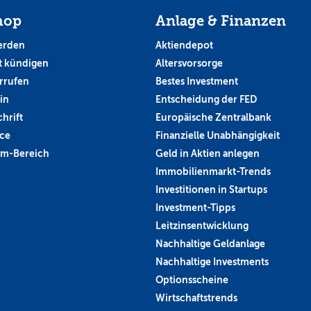
hop
Anlage & Finanzen
erden
Aktiendepot
 kündigen
Altersvorsorge
rrufen
Bestes Investment
in
Entscheidung der FED
hrift
Europäische Zentralbank
ce
Finanzielle Unabhängigkeit
um-Bereich
Geld in Aktien anlegen
Immobilienmarkt-Trends
Investitionen in Startups
Investment-Tipps
Leitzinsentwicklung
Nachhaltige Geldanlage
Nachhaltige Investments
Optionsscheine
Wirtschaftstrends