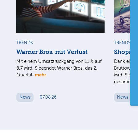
TRENDS
TRENDS
Warner Bros. mit Verlust
Shopify
Mit einem Umsatzrückgang von 11 % auf
Dank eines
8,7 Mrd. $ beendet Warner Bros. das 2.
Bruttoware
mehr
Quartal.
Mrd. $ blei
gestimmt.
News
07.08.26
News