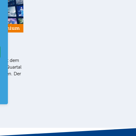
Premium
ey
5“ hat dem
 3. Quartal
geben. Der