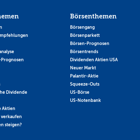
hemen
Börsenthemen
n
Börsengang
empfehlungen
Börsenparkett
Börsen-Prognosen
analyse
Börsentrends
-Prognosen
Dividenden Aktien USA
Neuer Markt
Palantir-Aktie
s
Squeeze-Outs
he Dividende
US-Börse
US-Notenbank
 Aktien
 verkaufen
n steigen?