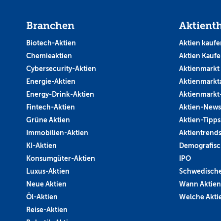
Branchen
Aktient
Biotech-Aktien
Aktien kaufe
Chemieaktien
Aktien Kauf
Cybersecurity-Aktien
Aktienmarkt
Energie-Aktien
Aktienmarkt
Energy-Drink-Aktien
Aktienmarkt
Fintech-Aktien
Aktien-News
Grüne Aktien
Aktien-Tipps
Immobilien-Aktien
Aktientrend
KI-Aktien
Demografisc
Konsumgüter-Aktien
IPO
Luxus-Aktien
Schwedische
Neue Aktien
Wann Aktien
Öl-Aktien
Welche Aktie
Reise-Aktien