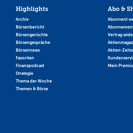
Highlights
Abo & S
Archiv
Abonnent w
Börsenbericht
Abonnement
Börsengerüchte
Vertrag wide
Börsengespräche
Aktienmagaz
Börsennews
Aktien-Zeitsc
Favoriten
Kundenservi
Finanzpodcast
Mein Premi
Strategie
Thema der Woche
Themen & Börse