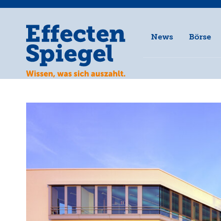
News
Börse