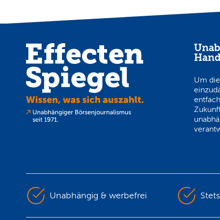
Unab
Hand
Um die
einzud
entfach
Zukunft
unabhä
verantw
Unabhängig & werbefrei
Stet