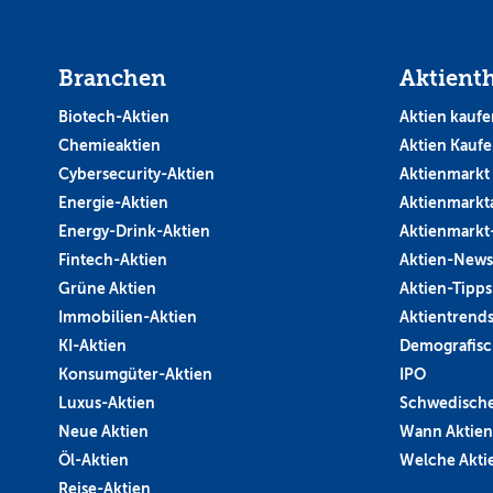
Branchen
Aktient
Biotech-Aktien
Aktien kaufe
Chemieaktien
Aktien Kauf
Cybersecurity-Aktien
Aktienmarkt
Energie-Aktien
Aktienmarkt
Energy-Drink-Aktien
Aktienmarkt
Fintech-Aktien
Aktien-News
Grüne Aktien
Aktien-Tipps
Immobilien-Aktien
Aktientrend
KI-Aktien
Demografisc
Konsumgüter-Aktien
IPO
Luxus-Aktien
Schwedische
Neue Aktien
Wann Aktien
Öl-Aktien
Welche Aktie
Reise-Aktien