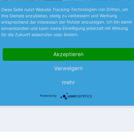
Diese Seite nutzt Website Tracking-Technologien von Dritten, um
ihre Dienste anzubieten, stetig zu verbessern und Werbung
entsprechend der Interessen der Nutzer anzuzeigen. Ich bin damit
Premium
einverstanden und kann meine Einwilligung jederzeit mit Wirkung
für die Zukunft widerrufen oder ändern.
S UNTERNEHMEN
BÖRSENGESPRÄCHE
Re bestätigt
Allianz mit Rekordqua
Akzeptieren
iel
Der Versicherungsriese hat im 
Re bleibt trotz eines etwas
erneut Rekordzahlen vorgeleg
Verweigern
ren Umsatzausblicks auf Kurs.
vor allem vom boomenden Ges
mehr
r Rückversicherer bereits vor
der…
mehr
mehr
hen…
Powered by
07.08.26
News
07.08.26