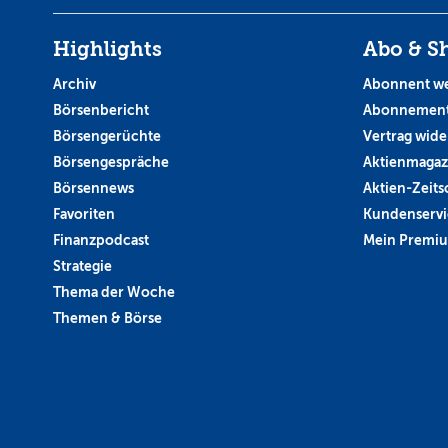
Highlights
Abo & S
Archiv
Abonnent w
Börsenbericht
Abonnement
Börsengerüchte
Vertrag wide
Börsengespräche
Aktienmagaz
Börsennews
Aktien-Zeitsc
Favoriten
Kundenservi
Finanzpodcast
Mein Premi
Strategie
Thema der Woche
Themen & Börse