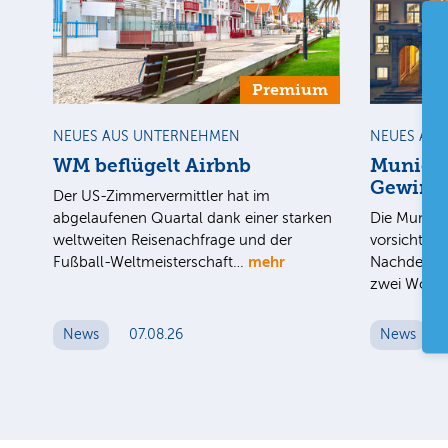
Premium
NEUES AUS UNTERNEHMEN
NEUES AU
WM beflügelt Airbnb
Munich 
Gewinnz
Der US-Zimmervermittler hat im
abgelaufenen Quartal dank einer starken
Die Munich 
weltweiten Reisenachfrage und der
vorsichtige
mehr
Fußball-Weltmeisterschaft…
Nachdem de
zwei Woc
News
07.08.26
News