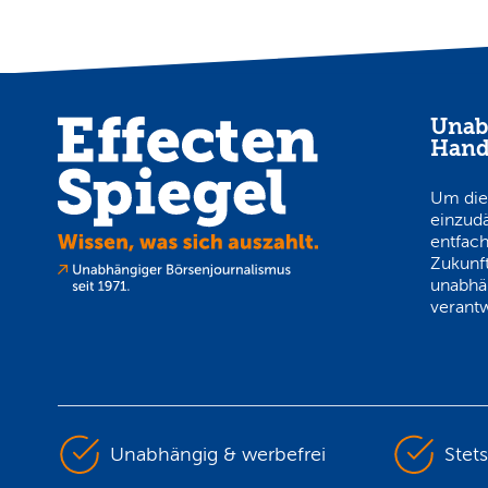
Unab
Hand
Um die
einzud
entfach
Zukunft
unabhä
verantw
Unabhängig & werbefrei
Stet