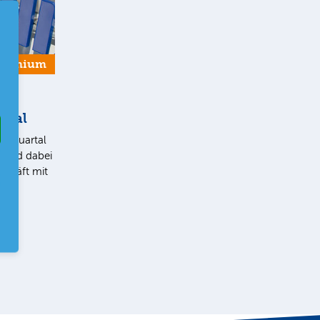
Premium
rtal
2. Quartal
t und dabei
chäft mit