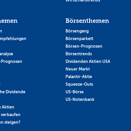
hemen
Börsenthemen
n
Börsengang
empfehlungen
Börsenparkett
Börsen-Prognosen
analyse
Börsentrends
-Prognosen
Dividenden Aktien USA
Neuer Markt
Palantir-Aktie
s
Squeeze-Outs
he Dividende
US-Börse
US-Notenbank
 Aktien
 verkaufen
n steigen?