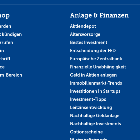
hop
Anlage & Finanzen
erden
Aktiendepot
 kündigen
Altersvorsorge
rrufen
Bestes Investment
in
Entscheidung der FED
hrift
Europäische Zentralbank
ce
Finanzielle Unabhängigkeit
um-Bereich
Geld in Aktien anlegen
Immobilienmarkt-Trends
Investitionen in Startups
Investment-Tipps
Leitzinsentwicklung
Nachhaltige Geldanlage
Nachhaltige Investments
Optionsscheine
Wirtschaftstrends