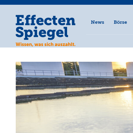
News
Börse