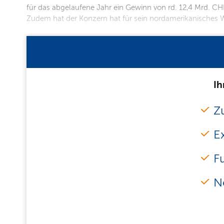
für das abgelaufene Jahr ein Gewinn von rd. 12,4 Mrd. CHF
Zudem hat der Konzern hat für sein nordamerikanisches 
Ih
Zu
E
F
N