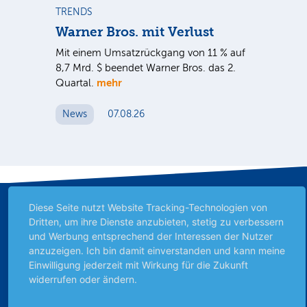
TRENDS
TR
Warner Bros. mit Verlust
Sh
em
Mit einem Umsatzrückgang von 11 % auf
Dan
tal
8,7 Mrd. $ beendet Warner Bros. das 2.
Br
mehr
er
Quartal.
Mrd
ge
News
07.08.26
N
Diese Seite nutzt Website Tracking-Technologien von
Dritten, um ihre Dienste anzubieten, stetig zu verbessern
und Werbung entsprechend der Interessen der Nutzer
anzuzeigen. Ich bin damit einverstanden und kann meine
Einwilligung jederzeit mit Wirkung für die Zukunft
widerrufen oder ändern.