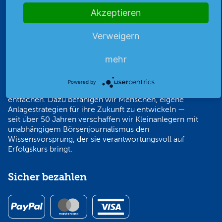
Akzeptieren
Unabhängig im Denken und
Verweigern
verantwortungsvoll im Handeln —
Immer einen Schritt voraus!
mehr
Um die wachsende soziale Ungleichheit und
drohende Altersarmut einzudämmen, wollen wir das
Powered by
Börsenfeuer über alle Altersgruppen hinweg
entfachen. Dazu befähigen wir Menschen, eigene
Anlagestrategien für ihre Zukunft zu entwickeln —
seit über 50 Jahren verschaffen wir Kleinanlegern mit
unabhängigem Börsenjournalismus den
Wissensvorsprung, der sie verantwortungsvoll auf
Erfolgskurs bringt.
Sicher bezahlen