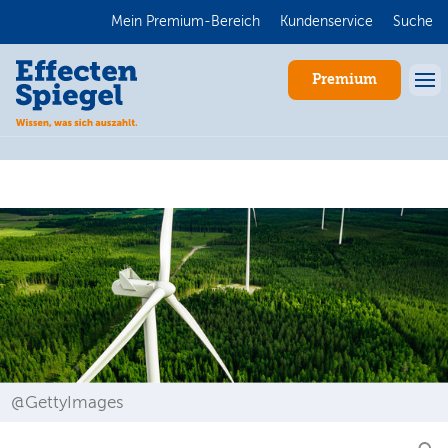
Mein Premium-Bereich
Kundenservice
Suche
Premium
Anmelden
@GettyImages