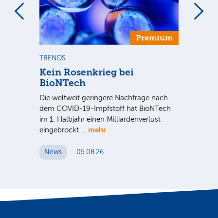
Premium
TRENDS
TR
se
Kein Rosenkrieg bei
US
BioNTech
De
Die weltweit geringere Nachfrage nach
Am
dem COVID-19-Impfstoff hat BioNTech
Sup
im 1. Halbjahr einen Milliardenverlust
be
hr
mehr
eingebrockt.…
wei
News
05.08.26
N