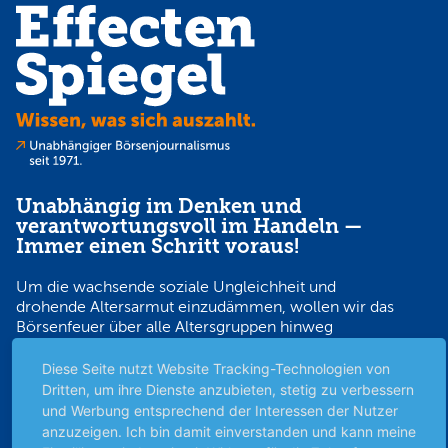
Unabhängig im Denken und
verantwortungsvoll im Handeln —
Immer einen Schritt voraus!
Um die wachsende soziale Ungleichheit und
drohende Altersarmut einzudämmen, wollen wir das
Börsenfeuer über alle Altersgruppen hinweg
entfachen. Dazu befähigen wir Menschen, eigene
Anlagestrategien für ihre Zukunft zu entwickeln —
Diese Seite nutzt Website Tracking-Technologien von
seit über 50 Jahren verschaffen wir Kleinanlegern mit
Dritten, um ihre Dienste anzubieten, stetig zu verbessern
unabhängigem Börsenjournalismus den
und Werbung entsprechend der Interessen der Nutzer
Wissensvorsprung, der sie verantwortungsvoll auf
anzuzeigen. Ich bin damit einverstanden und kann meine
Erfolgskurs bringt.