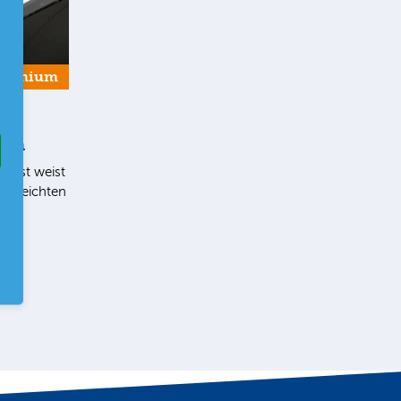
Premium
ern
list weist
en leichten