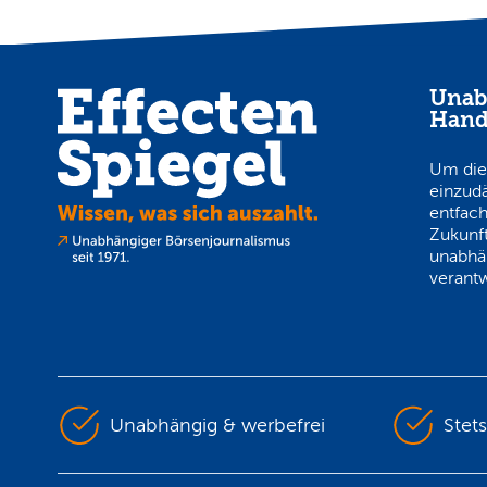
Unab
Hand
Um die
einzud
entfach
Zukunft
unabhä
verantw
Unabhängig & werbefrei
Stet