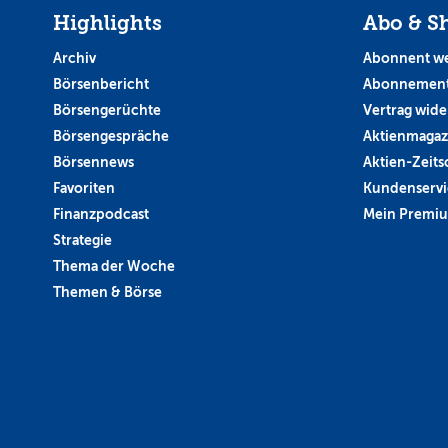
Highlights
Abo & S
Archiv
Abonnent w
Börsenbericht
Abonnement
Börsengerüchte
Vertrag wide
Börsengespräche
Aktienmagaz
Börsennews
Aktien-Zeitsc
Favoriten
Kundenservi
Finanzpodcast
Mein Premi
Strategie
Thema der Woche
Themen & Börse