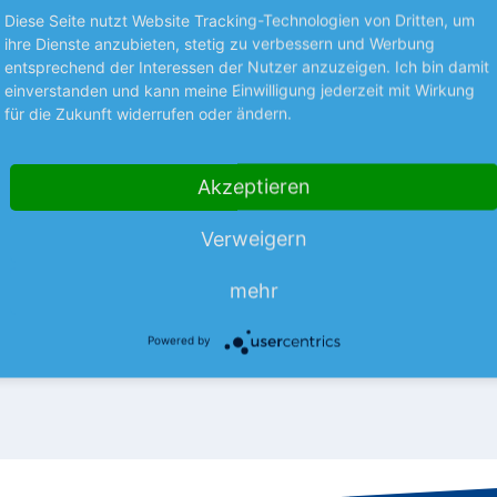
Diese Seite nutzt Website Tracking-Technologien von Dritten, um
ihre Dienste anzubieten, stetig zu verbessern und Werbung
entsprechend der Interessen der Nutzer anzuzeigen. Ich bin damit
einverstanden und kann meine Einwilligung jederzeit mit Wirkung
für die Zukunft widerrufen oder ändern.
S UNTERNEHMEN
NEUES AUS UNTERNEHMEN
la mit
technotrans kann lief
Akzeptieren
einbruch
Der Thermomanagement-Spezia
Verweigern
Halbjahr weist der Hightech-
für die ersten 6 Monate mit ein
mehr
er einen nahezu konstanten
Umsatzrückgang aus.
mehr
s.
mehr
Powered by
08.08.26
News
08.08.26