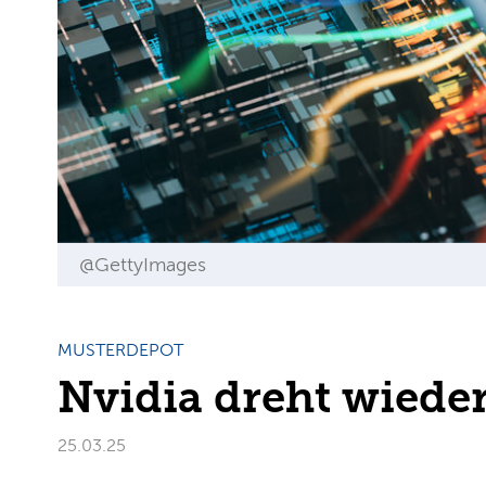
@GettyImages
MUSTERDEPOT
Nvidia dreht wieder
25.03.25