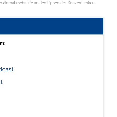
en einmal mehr alle an den Lippen des Konzernlenkers
um:
dcast
t