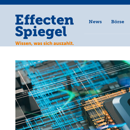
News
Börse