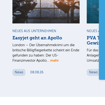
NEUES AUS UNTERNEHMEN
NEUES AU
Easyjet geht an Apollo
PVA Tep
Gewinn
London – Der Übernahmekrimi um die
britische Billigfliegerkette scheint ein Ende
Für das 1. 
gefunden zu haben: Der US-
Anlagenbau
mehr
Finanzinvestor Apollo…
Umsatz au
News
08.08.26
News