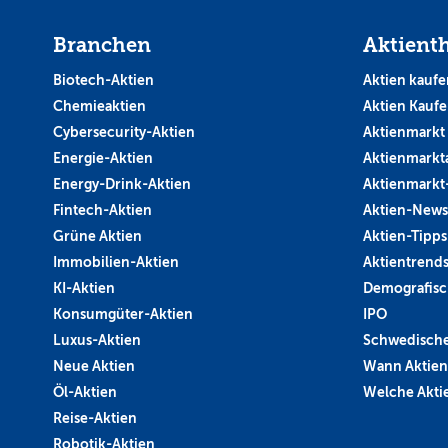
Branchen
Aktient
Biotech-Aktien
Aktien kaufe
Chemieaktien
Aktien Kauf
Cybersecurity-Aktien
Aktienmarkt
Energie-Aktien
Aktienmarkt
Energy-Drink-Aktien
Aktienmarkt
Fintech-Aktien
Aktien-News
Grüne Aktien
Aktien-Tipps
Immobilien-Aktien
Aktientrend
KI-Aktien
Demografisc
Konsumgüter-Aktien
IPO
Luxus-Aktien
Schwedische
Neue Aktien
Wann Aktien
Öl-Aktien
Welche Aktie
Reise-Aktien
Robotik-Aktien