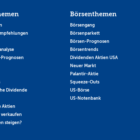
hemen
Börsenthemen
n
Börsengang
empfehlungen
Börsenparkett
Börsen-Prognosen
analyse
Börsentrends
-Prognosen
Dividenden Aktien USA
Neuer Markt
Palantir-Aktie
s
Squeeze-Outs
he Dividende
US-Börse
US-Notenbank
 Aktien
 verkaufen
n steigen?