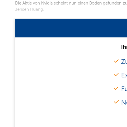
Die Aktie von Nvidia scheint nun einen Boden gefunden zu
Jensen Huang.
Ih
Zu
E
F
N