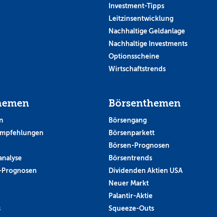
Investment-Tipps
Leitzinsentwicklung
Nachhaltige Geldanlage
Nachhaltige Investments
Optionsscheine
Wirtschaftstrends
hemen
Börsenthemen
n
Börsengang
empfehlungen
Börsenparkett
Börsen-Prognosen
analyse
Börsentrends
-Prognosen
Dividenden Aktien USA
Neuer Markt
Palantir-Aktie
s
Squeeze-Outs