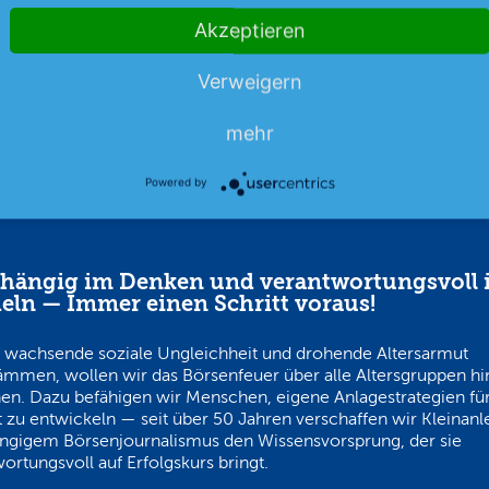
Akzeptieren
07.08.26
News
07.08.26
Verweigern
mehr
Powered by
hängig im Denken und verantwortungsvoll 
eln — Immer einen Schritt voraus!
 wachsende soziale Ungleichheit und drohende Altersarmut
ämmen, wollen wir das Börsenfeuer über alle Altersgruppen h
en. Dazu befähigen wir Menschen, eigene Anlagestrategien für
 zu entwickeln — seit über 50 Jahren verschaffen wir Kleinanl
ngigem Börsenjournalismus den Wissensvorsprung, der sie
ortungsvoll auf Erfolgskurs bringt.