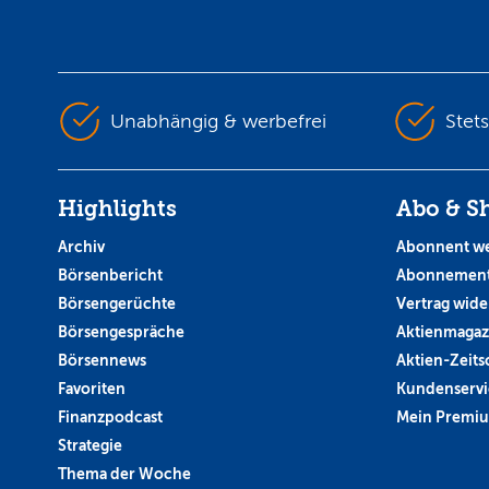
Unabhängig & werbefrei
Stet
Highlights
Abo & S
Archiv
Abonnent w
Börsenbericht
Abonnement
Börsengerüchte
Vertrag wide
Börsengespräche
Aktienmagaz
Börsennews
Aktien-Zeitsc
Favoriten
Kundenservi
Finanzpodcast
Mein Premi
Strategie
Thema der Woche