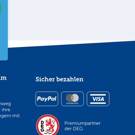
im
Sicher bezahlen
inweg
 ihre
egern mit
Premiumpartner
der DEG