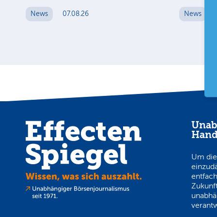
News
07.08.26
News
Unab
Hand
Um die
einzud
entfach
Zukunft
unabhä
verantw