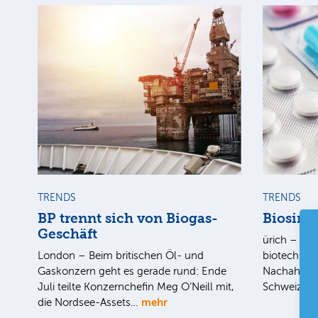
TRENDS
TRENDS
BP trennt sich von Biogas-
Biosimi
Geschäft
ürich – U.
London – Beim britischen Öl- und
biotechnolo
Gaskonzern geht es gerade rund: Ende
Nachahmerpr
Juli teilte Konzernchefin Meg O‘Neill mit,
Schweizer 
mehr
die Nordsee-Assets…