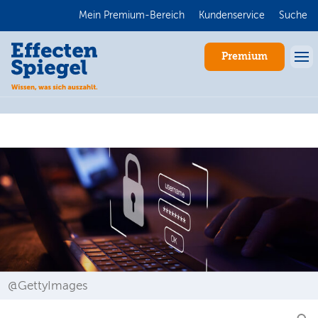
Mein Premium-Bereich
Kundenservice
Suche
Premium
Anmelden
@GettyImages