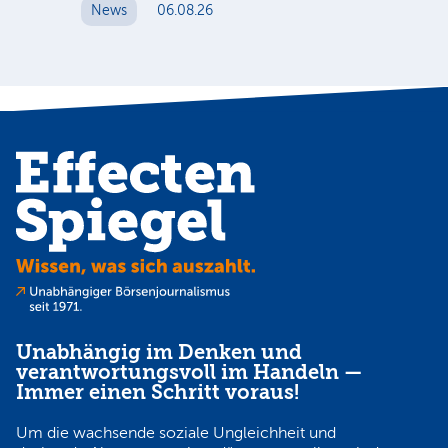
News
06.08.26
N
Unabhängig im Denken und
verantwortungsvoll im Handeln —
Immer einen Schritt voraus!
Um die wachsende soziale Ungleichheit und