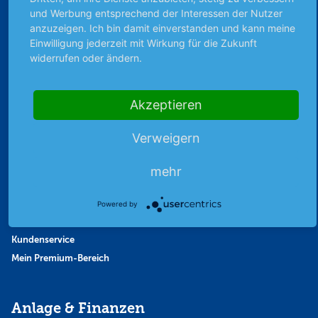
und Werbung entsprechend der Interessen der Nutzer
Finanzpodcast
anzuzeigen. Ich bin damit einverstanden und kann meine
Strategie
Einwilligung jederzeit mit Wirkung für die Zukunft
Thema der Woche
widerrufen oder ändern.
Themen & Börse
Akzeptieren
Abo & Shop
Verweigern
Abonnent werden
Abonnement kündigen
mehr
Vertrag widerrufen
Aktienmagazin
Powered by
Aktien-Zeitschrift
Kundenservice
Mein Premium-Bereich
Anlage & Finanzen