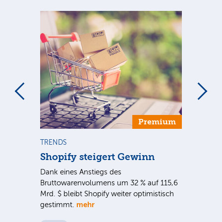
Premium
TRENDS
NE
Shopify steigert Gewinn
To
ie
Dank eines Anstiegs des
Vor
rtal
Bruttowarenvolumens um 32 % auf 115,6
Unt
Mrd. $ bleibt Shopify weiter optimistisch
pe
mehr
gestimmt.
Er