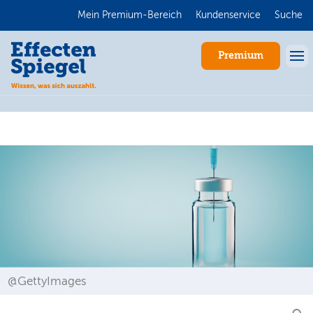
Mein Premium-Bereich
Kundenservice
Suche
Premium
Anmelden
@GettyImages