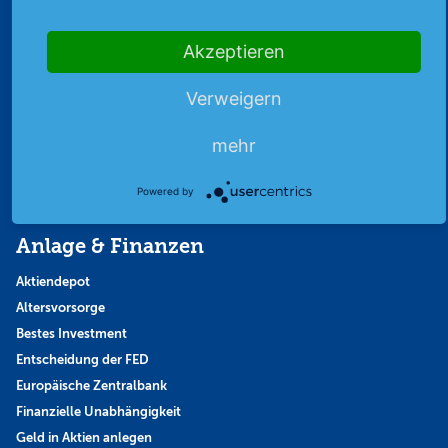
Abonnent werden
Abonnement kündigen
Akzeptieren
Vertrag widerrufen
Verweigern
Aktienmagazin
Aktien-Zeitschrift
mehr
Kundenservice
Mein Premium-Bereich
Powered by
Anlage & Finanzen
Aktiendepot
Altersvorsorge
Bestes Investment
Entscheidung der FED
Europäische Zentralbank
Finanzielle Unabhängigkeit
Geld in Aktien anlegen