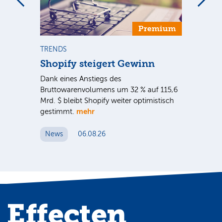
Premium
TRENDS
NE
Shopify steigert Gewinn
To
ie
Dank eines Anstiegs des
Vor
rtal
Bruttowarenvolumens um 32 % auf 115,6
Unt
Mrd. $ bleibt Shopify weiter optimistisch
pe
mehr
gestimmt.
Er
News
06.08.26
N