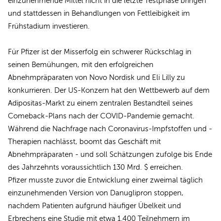
einzunehmende Mittel nicht in die letzte Testphase bringen
und stattdessen in Behandlungen von Fettleibigkeit im
Frühstadium investieren.
Für Pfizer ist der Misserfolg ein schwerer Rückschlag in
seinen Bemühungen, mit den erfolgreichen
Abnehmpräparaten von Novo Nordisk und Eli Lilly zu
konkurrieren. Der US-Konzern hat den Wettbewerb auf dem
Adipositas-Markt zu einem zentralen Bestandteil seines
Comeback-Plans nach der COVID-Pandemie gemacht.
Während die Nachfrage nach Coronavirus-Impfstoffen und -
Therapien nachlässt, boomt das Geschäft mit
Abnehmpräparaten - und soll Schätzungen zufolge bis Ende
des Jahrzehnts voraussichtlich 130 Mrd. $ erreichen.
Pfizer musste zuvor die Entwicklung einer zweimal täglich
einzunehmenden Version von Danuglipron stoppen,
nachdem Patienten aufgrund häufiger Übelkeit und
Erbrechens eine Studie mit etwa 1.400 Teilnehmern im