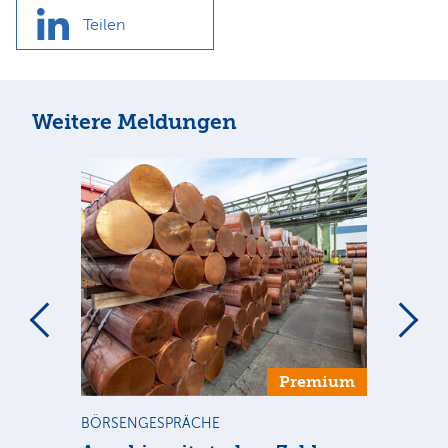
Teilen
Weitere Meldungen
m
Premium
BÖRSENGESPRÄCHE
NE