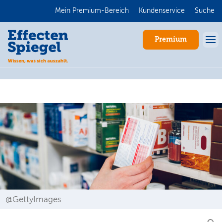
Mein Premium-Bereich
Kundenservice
Suche
Premium
Anmelden
@GettyImages