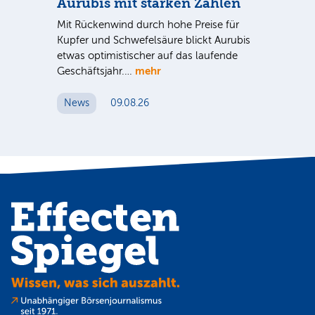
Aurubis mit starken Zahlen
Ax
Mit Rückenwind durch hohe Preise für
Par
Kupfer und Schwefelsäure blickt Aurubis
sic
etwas optimistischer auf das laufende
wü
mehr
Geschäftsjahr.…
se
News
09.08.26
N