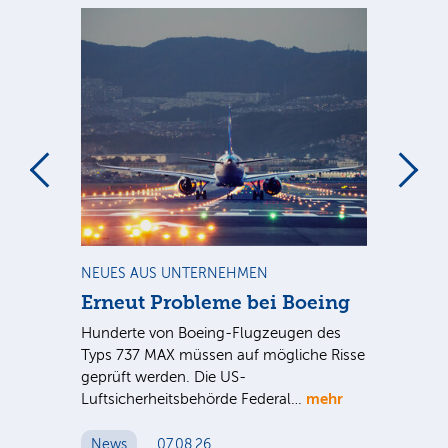
m
NEUES AUS UNTERNEHMEN
RA
Erneut Probleme bei Boeing
Un
bl
Hunderte von Boeing-Flugzeugen des
Tö
Typs 737 MAX müssen auf mögliche Risse
Dy
n
geprüft werden. Die US-
mehr
e
Luftsicherheitsbehörde Federal…
Die
Int
News
07.08.26