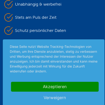
Unabhängig & werbefrei
Stets am Puls der Zeit
Schutz persönlicher Daten
Sicher mit SSL-Verschlüsselung
Diese Seite nutzt Website Tracking-Technologien von
Dritten, um ihre Dienste anzubieten, stetig zu verbessern
und Werbung entsprechend der Interessen der Nutzer
anzuzeigen. Ich bin damit einverstanden und kann meine
Highlights
Einwilligung jederzeit mit Wirkung für die Zukunft
Archiv
widerrufen oder ändern.
Börsenbericht
Börsengerüchte
Akzeptieren
Börsengespräche
Börsennews
Verweigern
Favoriten