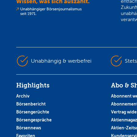
entfach
Zukunft
unabhä
verantw
Unabhängig & werbefrei
Stet
Highlights
Abo & S
Archiv
Abonnent w
Börsenbericht
Abonnement
Börsengerüchte
Vertrag wide
Börsengespräche
Aktienmagaz
Börsennews
Aktien-Zeitsc
Favoriten
Kundenservi