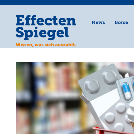
News
Börse