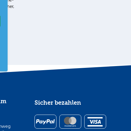
ustrie-
terher,
im
Sicher bezahlen
inweg