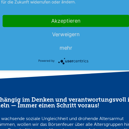
er derzeit in Frankreich
Beim Umsatz hinkt der Chipind
für die Zukunft widerrufen oder ändern.
aldbrände auf Kurs zu
Ausrüster noch dem Vorjahr hin
hr
baut aber auf einen Rekord-
mehr
Auftragseingang.
Akzeptieren
Verweigern
09.08.26
News
09.08.26
mehr
Powered by
hängig im Denken und verantwortungsvoll 
eln — Immer einen Schritt voraus!
 wachsende soziale Ungleichheit und drohende Altersarmut
ämmen, wollen wir das Börsenfeuer über alle Altersgruppen h