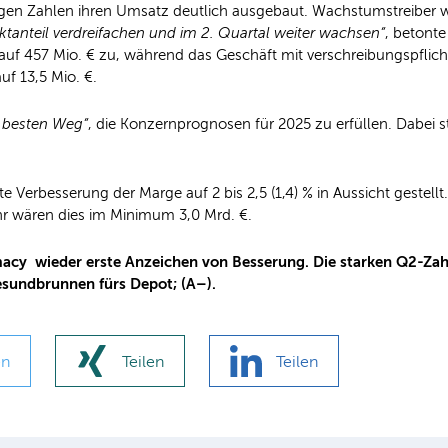
igen Zahlen ihren Umsatz deutlich ausgebaut. Wachstumstreiber 
ktanteil verdreifachen und im 2. Quartal weiter wachsen“
, betonte
auf 457 Mio. € zu, während das Geschäft mit verschreibungspflic
f 13,5 Mio. €.
 besten Weg“
, die Konzernprognosen für 2025 zu erfüllen. Dabei s
 Verbesserung der Marge auf 2 bis 2,5 (1,4) % in Aussicht gestellt
r wären dies im Minimum 3,0 Mrd. €.
y wieder erste Anzeichen von Besserung. Die starken Q2-Zahlen 
Gesundbrunnen fürs Depot; (A–).
en
Teilen
Teilen