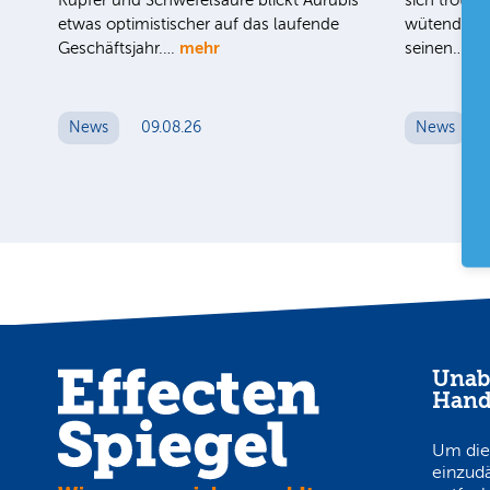
Kupfer und Schwefelsäure blickt Aurubis
sich trotz d
etwas optimistischer auf das laufende
wütenden W
mehr
me
Geschäftsjahr.…
seinen…
News
09.08.26
News
Unab
Hand
Um die
einzud