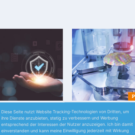
S UNTERNEHMEN
NEUES AUS UNTERNEHMEN
Diese Seite nutzt Website Tracking-Technologien von Dritten, um
ihre Dienste anzubieten, stetig zu verbessern und Werbung
tzt Naturkatastrophen
SUSS MircroTec mit
entsprechend der Interessen der Nutzer anzuzeigen. Ich bin damit
Rekordauftrageingan
 französische Versicherer sieht
einverstanden und kann meine Einwilligung jederzeit mit Wirkung