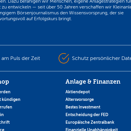
en. Dazu befähigen wir Menschen, eigene Anlagestrategien für
 zu entwickeln — seit über 50 Jahren verschaffen wir Kleinanl
ngigem Börsenjournalismus den Wissensvorsprung, der sie
ortungsvoll auf Erfolgskurs bringt.
s am Puls der Zeit
Schutz persönlicher Dat
hop
Anlage & Finanzen
erden
Aktiendepot
 kündigen
Altersvorsorge
rrufen
Bestes Investment
in
Entscheidung der FED
hrift
Europäische Zentralbank
ce
Finanzielle Unabhängigkeit