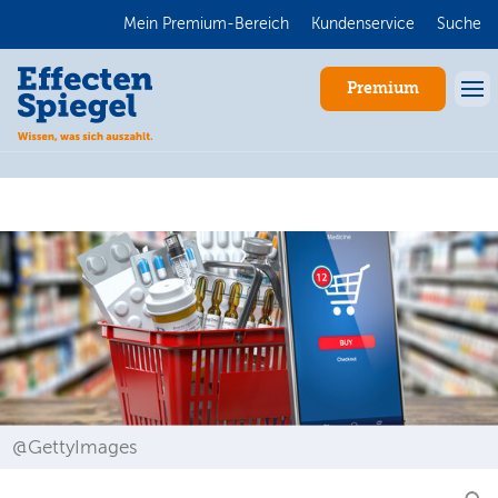
Mein Premium-Bereich
Kundenservice
Suche
Premium
Anmelden
@GettyImages