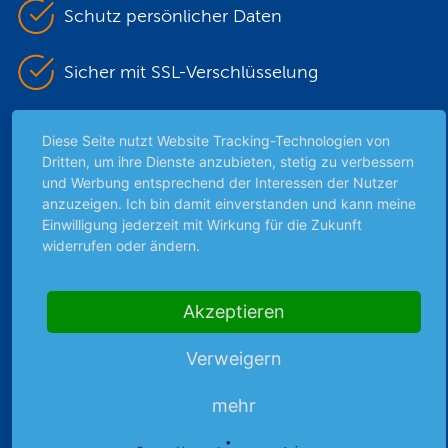
Schutz persönlicher Daten
Sicher mit SSL-Verschlüsselung
Diese Seite nutzt Website Tracking-Technologien von
Highlights
Dritten, um ihre Dienste anzubieten, stetig zu verbessern
und Werbung entsprechend der Interessen der Nutzer
Archiv
anzuzeigen. Ich bin damit einverstanden und kann meine
Börsenbericht
Einwilligung jederzeit mit Wirkung für die Zukunft
Börsengerüchte
widerrufen oder ändern.
Börsengespräche
Börsennews
Akzeptieren
Favoriten
Finanzpodcast
Verweigern
Strategie
Thema der Woche
mehr
Themen & Börse