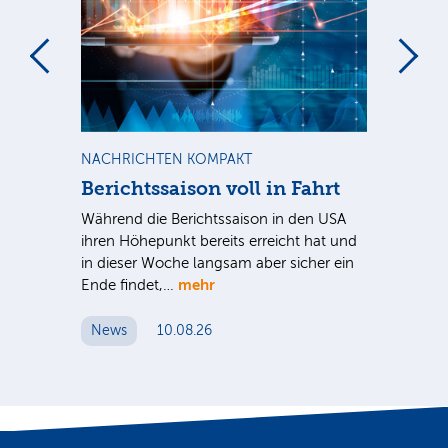
m
NACHRICHTEN KOMPAKT
NE
Berichtssaison voll in Fahrt
Hy
Während die Berichtssaison in den USA
Der
ihren Höhepunkt bereits erreicht hat und
wei
in dieser Woche langsam aber sicher ein
vor
mehr
Ende findet,…
ehr
N
News
10.08.26