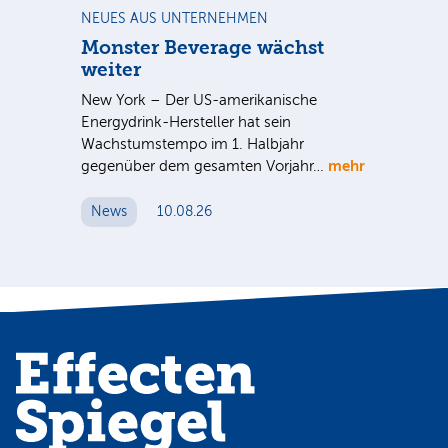
NEUES AUS UNTERNEHMEN
BÖ
en
Monster Beverage wächst
Au
weiter
eht
Mit
New York – Der US-amerikanische
Kup
Energydrink-Hersteller hat sein
etw
Wachstumstempo im 1. Halbjahr
Ge
mehr
gegenüber dem gesamten Vorjahr…
N
News
10.08.26