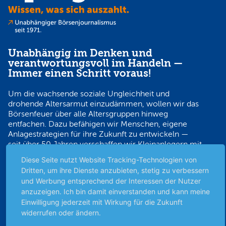
Unabhängig im Denken und
verantwortungsvoll im Handeln —
Immer einen Schritt voraus!
Um die wachsende soziale Ungleichheit und
drohende Altersarmut einzudämmen, wollen wir das
Börsenfeuer über alle Altersgruppen hinweg
entfachen. Dazu befähigen wir Menschen, eigene
Anlagestrategien für ihre Zukunft zu entwickeln —
seit über 50 Jahren verschaffen wir Kleinanlegern mit
unabhängigem Börsenjournalismus den
Diese Seite nutzt Website Tracking-Technologien von
Wissensvorsprung, der sie verantwortungsvoll auf
Dritten, um ihre Dienste anzubieten, stetig zu verbessern
Erfolgskurs bringt.
und Werbung entsprechend der Interessen der Nutzer
anzuzeigen. Ich bin damit einverstanden und kann meine
Sicher bezahlen
Einwilligung jederzeit mit Wirkung für die Zukunft
widerrufen oder ändern.