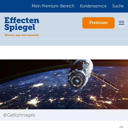
Mein Premium-Bereich
Kundenservice
Suche
Premium
Anmelden
@GettyImages