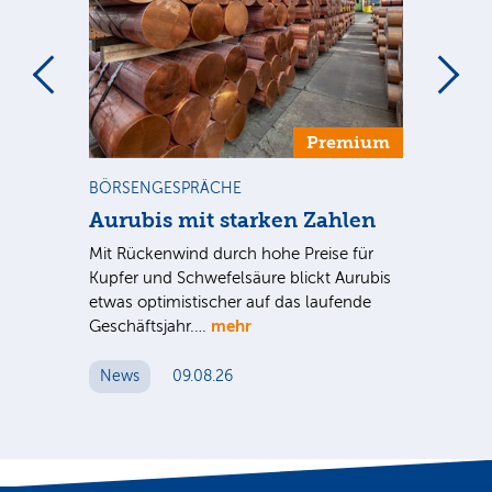
m
Premium
BÖRSENGESPRÄCHE
NE
Aurubis mit starken Zahlen
Ax
Mit Rückenwind durch hohe Preise für
Par
Kupfer und Schwefelsäure blickt Aurubis
sic
etwas optimistischer auf das laufende
wü
mehr
Geschäftsjahr.…
se
News
09.08.26
N