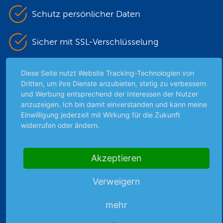
Schutz persönlicher Daten
Sicher mit SSL-Verschlüsselung
Diese Seite nutzt Website Tracking-Technologien von
Highlights
Dritten, um ihre Dienste anzubieten, stetig zu verbessern
und Werbung entsprechend der Interessen der Nutzer
Archiv
anzuzeigen. Ich bin damit einverstanden und kann meine
Börsenbericht
Einwilligung jederzeit mit Wirkung für die Zukunft
widerrufen oder ändern.
Börsengerüchte
Börsengespräche
Börsennews
Akzeptieren
Favoriten
Finanzpodcast
Verweigern
Strategie
Thema der Woche
mehr
Themen & Börse