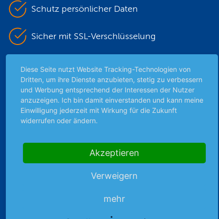
Schutz persönlicher Daten
Sicher mit SSL-Verschlüsselung
Diese Seite nutzt Website Tracking-Technologien von
Highlights
Dritten, um ihre Dienste anzubieten, stetig zu verbessern
und Werbung entsprechend der Interessen der Nutzer
Archiv
anzuzeigen. Ich bin damit einverstanden und kann meine
Börsenbericht
Einwilligung jederzeit mit Wirkung für die Zukunft
Börsengerüchte
widerrufen oder ändern.
Börsengespräche
Börsennews
Akzeptieren
Favoriten
Finanzpodcast
Verweigern
Strategie
Thema der Woche
mehr
Themen & Börse