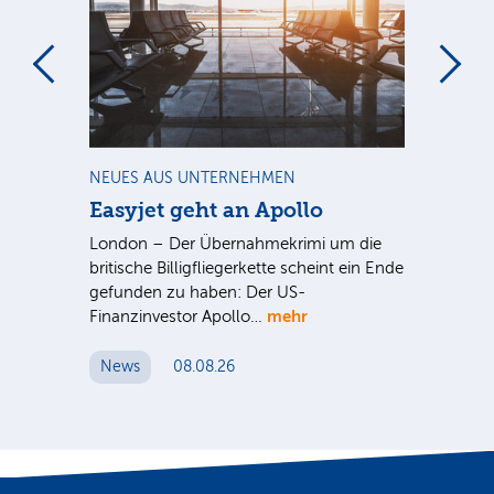
m
NEUES AUS UNTERNEHMEN
NE
Easyjet geht an Apollo
PV
G
ist
London – Der Übernahmekrimi um die
ten
britische Billigfliegerkette scheint ein Ende
Für
gefunden zu haben: Der US-
An
mehr
Finanzinvestor Apollo…
Um
News
08.08.26
N