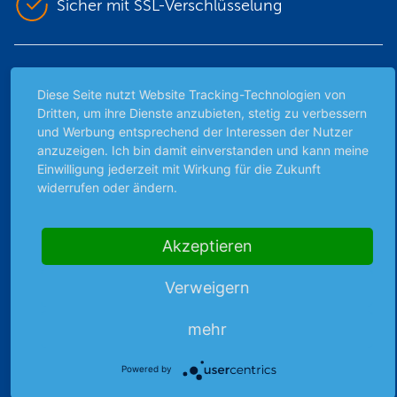
Sicher mit SSL-Verschlüsselung
Highlights
Diese Seite nutzt Website Tracking-Technologien von
Archiv
Dritten, um ihre Dienste anzubieten, stetig zu verbessern
und Werbung entsprechend der Interessen der Nutzer
Börsenbericht
anzuzeigen. Ich bin damit einverstanden und kann meine
Börsengerüchte
Einwilligung jederzeit mit Wirkung für die Zukunft
Börsengespräche
widerrufen oder ändern.
Börsennews
Favoriten
Akzeptieren
Finanzpodcast
Strategie
Verweigern
Thema der Woche
Themen & Börse
mehr
Powered by
Abo & Shop