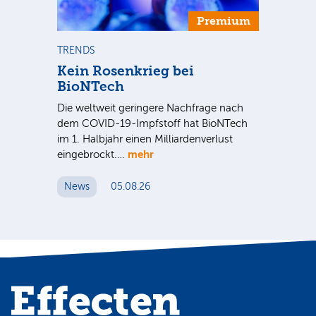
Premium
TRENDS
TR
se
Kein Rosenkrieg bei
US
BioNTech
De
Die weltweit geringere Nachfrage nach
Am
dem COVID-19-Impfstoff hat BioNTech
Sup
im 1. Halbjahr einen Milliardenverlust
be
hr
mehr
eingebrockt.…
wei
News
05.08.26
N