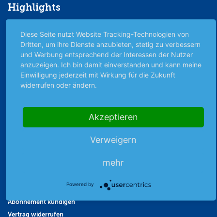
Highlights
Archiv
Diese Seite nutzt Website Tracking-Technologien von
Börsenbericht
Dritten, um ihre Dienste anzubieten, stetig zu verbessern
Börsengerüchte
und Werbung entsprechend der Interessen der Nutzer
Börsengespräche
anzuzeigen. Ich bin damit einverstanden und kann meine
Einwilligung jederzeit mit Wirkung für die Zukunft
Börsennews
widerrufen oder ändern.
Favoriten
Finanzpodcast
Strategie
Akzeptieren
Thema der Woche
Themen & Börse
Verweigern
mehr
Abo & Shop
Powered by
Abonnent werden
Abonnement kündigen
Vertrag widerrufen