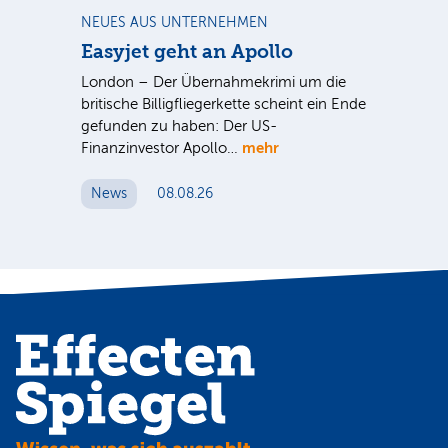
NEUES AUS UNTERNEHMEN
NE
Easyjet geht an Apollo
PV
G
ist
London – Der Übernahmekrimi um die
ten
britische Billigfliegerkette scheint ein Ende
Für
gefunden zu haben: Der US-
An
mehr
Finanzinvestor Apollo…
Um
News
08.08.26
N