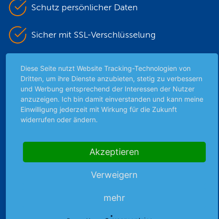
Schutz persönlicher Daten
Sicher mit SSL-Verschlüsselung
Diese Seite nutzt Website Tracking-Technologien von
Highlights
Dritten, um ihre Dienste anzubieten, stetig zu verbessern
und Werbung entsprechend der Interessen der Nutzer
Archiv
anzuzeigen. Ich bin damit einverstanden und kann meine
Börsenbericht
Einwilligung jederzeit mit Wirkung für die Zukunft
Börsengerüchte
widerrufen oder ändern.
Börsengespräche
Börsennews
Akzeptieren
Favoriten
Finanzpodcast
Verweigern
Strategie
Thema der Woche
mehr
Themen & Börse