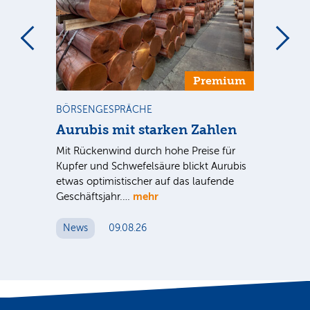
m
Premium
BÖRSENGESPRÄCHE
NE
Aurubis mit starken Zahlen
Ax
Mit Rückenwind durch hohe Preise für
Par
Kupfer und Schwefelsäure blickt Aurubis
sic
etwas optimistischer auf das laufende
wü
mehr
Geschäftsjahr.…
se
News
09.08.26
N