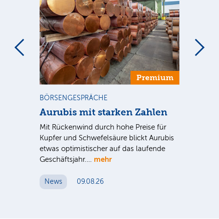
m
Premium
BÖRSENGESPRÄCHE
NE
Aurubis mit starken Zahlen
Ax
Mit Rückenwind durch hohe Preise für
Par
Kupfer und Schwefelsäure blickt Aurubis
sic
etwas optimistischer auf das laufende
wü
mehr
Geschäftsjahr.…
se
News
09.08.26
N