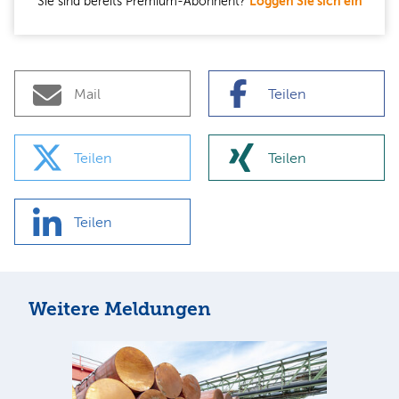
Sie sind bereits Premium-Abonnent?
Loggen Sie sich ein
Mail
Teilen
Teilen
Teilen
Teilen
Weitere Meldungen