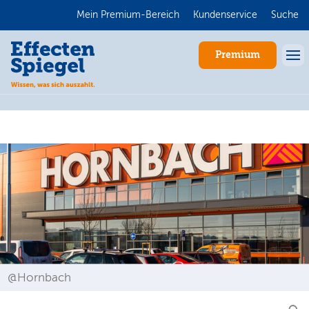
Mein Premium-Bereich
Kundenservice
Suche
Premium
Anmelden
@Hornbach