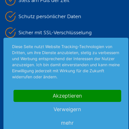
Stets am Puls der Zeit
Schutz persönlicher Daten
Sicher mit SSL-Verschlüsselung
Diese Seite nutzt Website Tracking-Technologien von
Dritten, um ihre Dienste anzubieten, stetig zu verbessern
Highlights
und Werbung entsprechend der Interessen der Nutzer
anzuzeigen. Ich bin damit einverstanden und kann meine
Archiv
Einwilligung jederzeit mit Wirkung für die Zukunft
Börsenbericht
widerrufen oder ändern.
Börsengerüchte
Börsengespräche
Akzeptieren
Börsennews
Favoriten
Verweigern
Finanzpodcast
Strategie
mehr
Thema der Woche