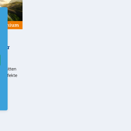
Premium
 der
t im
chnitten
eneffekte