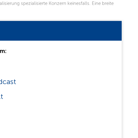
sierung spezialisierte Konzern keinesfalls. Eine breite
um:
dcast
t