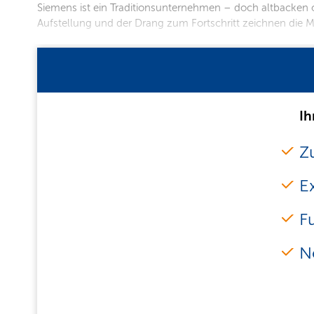
Siemens ist ein Traditionsunternehmen – doch altbacken ode
Aufstellung und der Drang zum Fortschritt zeichnen die 
Ih
Zu
E
F
N