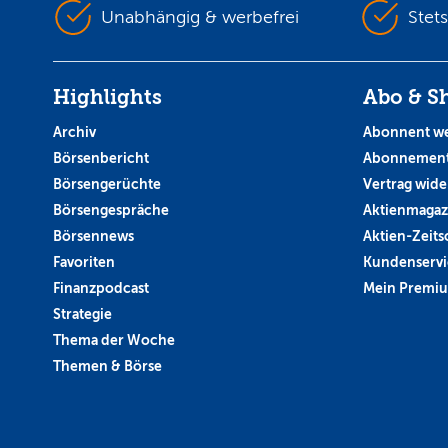
Unabhängig & werbefrei
Stet
Highlights
Abo & S
Archiv
Abonnent w
Börsenbericht
Abonnement
Börsengerüchte
Vertrag wide
Börsengespräche
Aktienmagaz
Börsennews
Aktien-Zeitsc
Favoriten
Kundenservi
Finanzpodcast
Mein Premi
Strategie
Thema der Woche
Themen & Börse