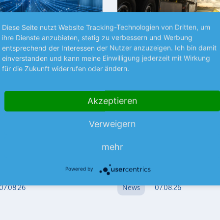
Diese Seite nutzt Website Tracking-Technologien von Dritten, um
ihre Dienste anzubieten, stetig zu verbessern und Werbung
Premium
entsprechend der Interessen der Nutzer anzuzeigen. Ich bin damit
einverstanden und kann meine Einwilligung jederzeit mit Wirkung
ZEN
NEUES AUS UNTERNEHMEN
für die Zukunft widerrufen oder ändern.
Internet-Familie
SAF-Holland bleibt in
uf Kurs
Spur
Akzeptieren
t unterschiedlicher
Der Nutzfahrzeugzulieferer ha
1. Halbjahr etwas besser abges
Verweigern
als erwartet. Dazu trugen Skal
lung innerhalb der United-
mehr
und Sparmaßnahmen…
milie könnte derzeit kaum
mehr
licher ausfallen. Während
mehr
hter IONOS…
Powered by
07.08.26
News
07.08.26