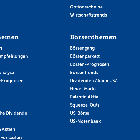
Optionsscheine
Wirtschaftstrends
hemen
Börsenthemen
n
Börsengang
empfehlungen
Börsenparkett
Börsen-Prognosen
analyse
Börsentrends
-Prognosen
Dividenden Aktien USA
Neuer Markt
Palantir-Aktie
s
Squeeze-Outs
he Dividende
US-Börse
US-Notenbank
 Aktien
 verkaufen