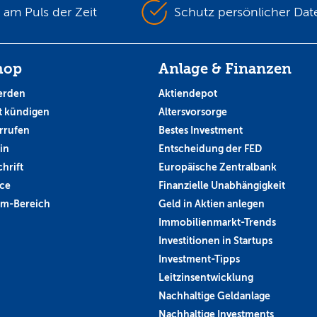
s am Puls der Zeit
Schutz persönlicher Dat
hop
Anlage & Finanzen
erden
Aktiendepot
 kündigen
Altersvorsorge
rrufen
Bestes Investment
in
Entscheidung der FED
hrift
Europäische Zentralbank
ce
Finanzielle Unabhängigkeit
um-Bereich
Geld in Aktien anlegen
Immobilienmarkt-Trends
Investitionen in Startups
Investment-Tipps
Leitzinsentwicklung
Nachhaltige Geldanlage
Nachhaltige Investments