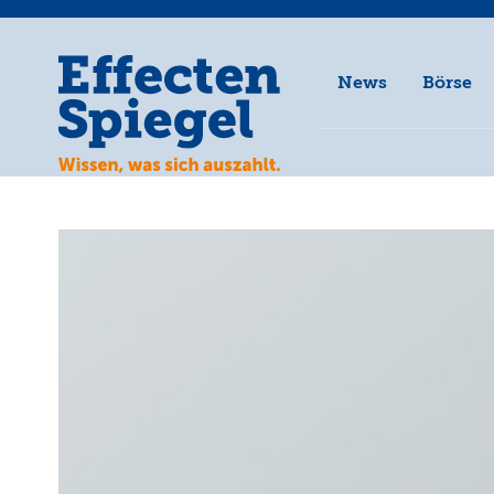
News
Börse