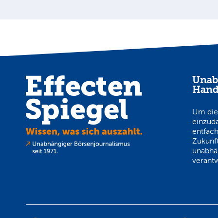
Unab
Hand
Um die
einzud
entfach
Zukunft
unabhä
verantw