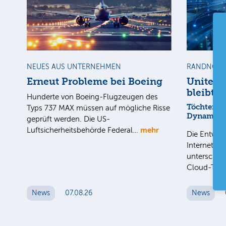
NEUES AUS UNTERNEHMEN
RANDNOTI
Erneut Probleme bei Boeing
United 
bleibt a
Hunderte von Boeing-Flugzeugen des
Töchter mi
Typs 737 MAX müssen auf mögliche Risse
Dynamik
geprüft werden. Die US-
mehr
Luftsicherheitsbehörde Federal…
Die Entwick
Internet-Fa
unterschied
Cloud-Toc
News
07.08.26
News