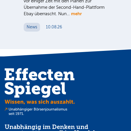
vor einiger Zeit mit den Plänen zur
aus
ut
Übernahme der Second-Hand-Plattform
ode
mehr
Ebay überrascht. Nun…
An 
News
10.08.26
N
Unabhängig im Denken und