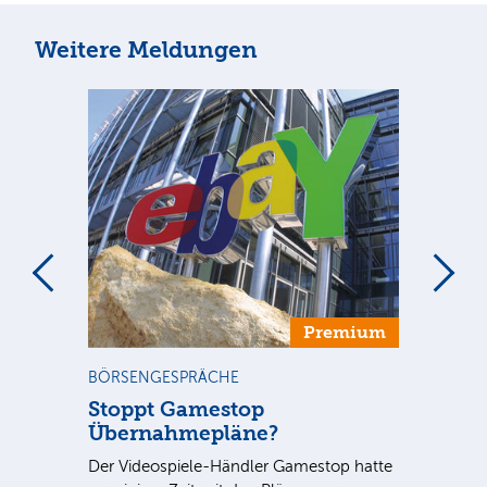
Weitere Meldungen
m
Premium
BÖRSENGESPRÄCHE
CH
Stoppt Gamestop
Ch
Übernahmepläne?
Pr
Der Videospiele-Händler Gamestop hatte
Der