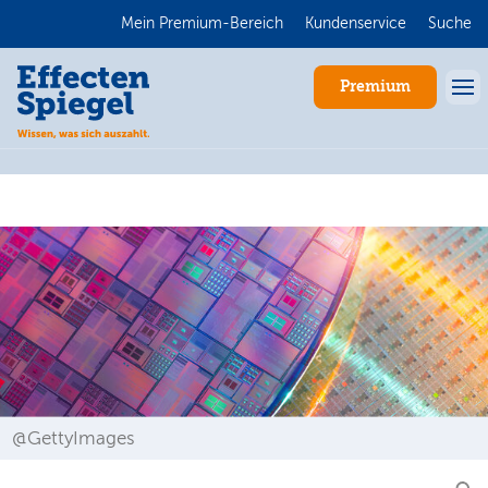
Mein Premium-Bereich
Kundenservice
Suche
Premium
Anmelden
@GettyImages