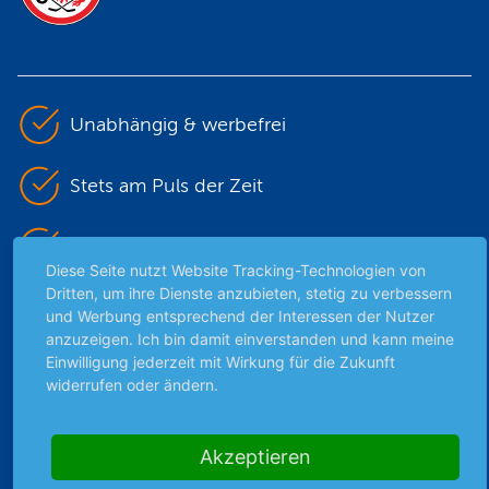
Unabhängig & werbefrei
Stets am Puls der Zeit
Schutz persönlicher Daten
Diese Seite nutzt Website Tracking-Technologien von
Dritten, um ihre Dienste anzubieten, stetig zu verbessern
Sicher mit SSL-Verschlüsselung
und Werbung entsprechend der Interessen der Nutzer
anzuzeigen. Ich bin damit einverstanden und kann meine
Einwilligung jederzeit mit Wirkung für die Zukunft
widerrufen oder ändern.
Highlights
Archiv
Akzeptieren
Börsenbericht