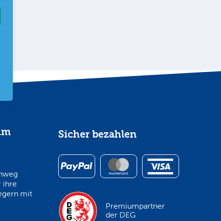
im
Sicher bezahlen
inweg
 ihre
egern mit
Premiumpartner
der DEG