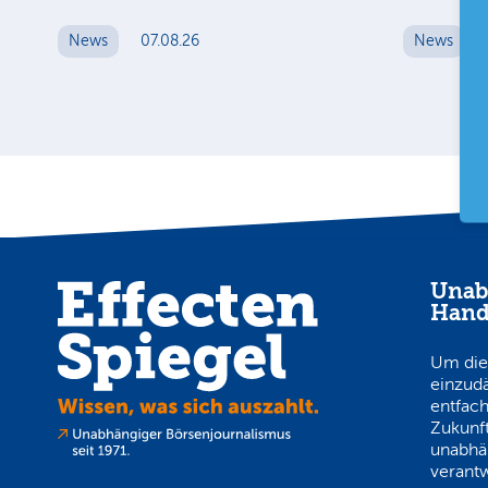
News
07.08.26
News
Unab
Hand
Um die
einzud
entfach
Zukunft
unabhä
verantw