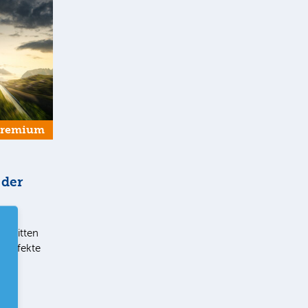
Premium
 der
t im
chnitten
eneffekte