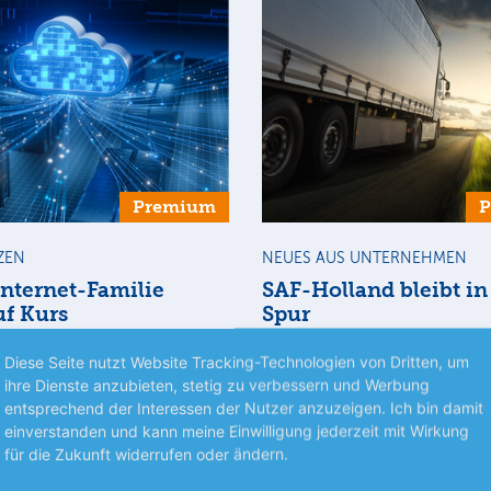
Premium
ZEN
NEUES AUS UNTERNEHMEN
Internet-Familie
SAF-Holland bleibt in
uf Kurs
Spur
t unterschiedlicher
Der Nutzfahrzeugzulieferer ha
Diese Seite nutzt Website Tracking-Technologien von Dritten, um
1. Halbjahr etwas besser abges
ihre Dienste anzubieten, stetig zu verbessern und Werbung
als erwartet. Dazu trugen Skal
lung innerhalb der United-
entsprechend der Interessen der Nutzer anzuzeigen. Ich bin damit
mehr
und Sparmaßnahmen…
milie könnte derzeit kaum
einverstanden und kann meine Einwilligung jederzeit mit Wirkung
licher ausfallen. Während
für die Zukunft widerrufen oder ändern.
mehr
hter IONOS…