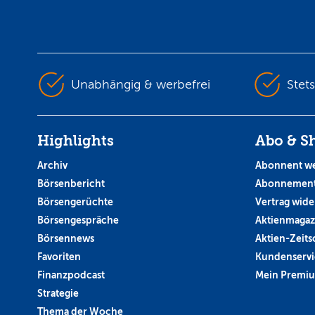
Unabhängig & werbefrei
Stet
Highlights
Abo & S
Archiv
Abonnent w
Börsenbericht
Abonnement
Börsengerüchte
Vertrag wide
Börsengespräche
Aktienmagaz
Börsennews
Aktien-Zeitsc
Favoriten
Kundenservi
Finanzpodcast
Mein Premi
Strategie
Thema der Woche