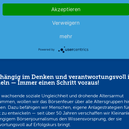
Akzeptieren
07.08.26
News
07.08.26
Verweigern
mehr
Powered by
hängig im Denken und verantwortungsvoll 
eln — Immer einen Schritt voraus!
 wachsende soziale Ungleichheit und drohende Altersarmut
ämmen, wollen wir das Börsenfeuer über alle Altersgruppen h
en. Dazu befähigen wir Menschen, eigene Anlagestrategien für
 zu entwickeln — seit über 50 Jahren verschaffen wir Kleinanl
ngigem Börsenjournalismus den Wissensvorsprung, der sie
ortungsvoll auf Erfolgskurs bringt.