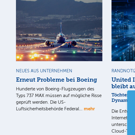
NEUES AUS UNTERNEHMEN
RANDNOTI
Erneut Probleme bei Boeing
United 
bleibt a
Hunderte von Boeing-Flugzeugen des
Töchter mi
Typs 737 MAX müssen auf mögliche Risse
Dynamik
geprüft werden. Die US-
mehr
Luftsicherheitsbehörde Federal…
Die Entwick
Internet-Fa
unterschied
Cloud-Toc