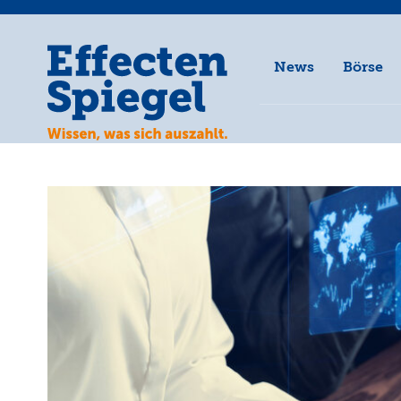
News
Börse