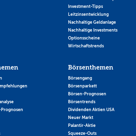
Investment-Tipps
Leitzinsentwicklung
Nachhaltige Geldanlage
Nachhaltige Investments
Optionsscheine
Wirtschaftstrends
hemen
Börsenthemen
n
Börsengang
empfehlungen
Börsenparkett
Börsen-Prognosen
analyse
Börsentrends
-Prognosen
Dividenden Aktien USA
Neuer Markt
Palantir-Aktie
s
Squeeze-Outs