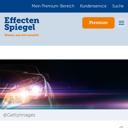
Mein Premium-Bereich
Kundenservice
Suche
Premium
Anmelden
@GettyImages