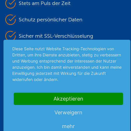
Stets am Puls der Zeit
Schutz persönlicher Daten
Sicher mit SSL-Verschlüsselung
Diese Seite nutzt Website Tracking-Technologien von
Dritten, um ihre Dienste anzubieten, stetig zu verbessern
Highlights
und Werbung entsprechend der Interessen der Nutzer
anzuzeigen. Ich bin damit einverstanden und kann meine
Archiv
Einwilligung jederzeit mit Wirkung für die Zukunft
Börsenbericht
widerrufen oder ändern.
Börsengerüchte
Börsengespräche
Akzeptieren
Börsennews
Favoriten
Verweigern
Finanzpodcast
Strategie
mehr
Thema der Woche