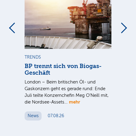
TRENDS
TR
BP trennt sich von Biogas-
Bi
Geschäft
üri
London – Beim britischen Öl- und
bio
Gaskonzern geht es gerade rund: Ende
Nac
Juli teilte Konzernchefin Meg O‘Neill mit,
Sc
mehr
die Nordsee-Assets…
N
News
07.08.26