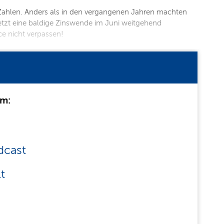
er Zahlen. Anders als in den vergangenen Jahren machten
etzt eine baldige Zinswende im Juni weitgehend
ce nicht verpassen!
um:
dcast
t