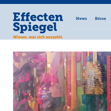
News
Börse