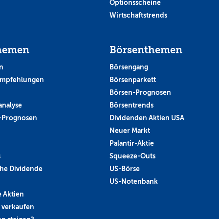
Optionsscheine
Wirtschaftstrends
hemen
Börsenthemen
n
Börsengang
empfehlungen
Börsenparkett
Börsen-Prognosen
analyse
Börsentrends
-Prognosen
Dividenden Aktien USA
Neuer Markt
Palantir-Aktie
s
Squeeze-Outs
he Dividende
US-Börse
US-Notenbank
 Aktien
 verkaufen