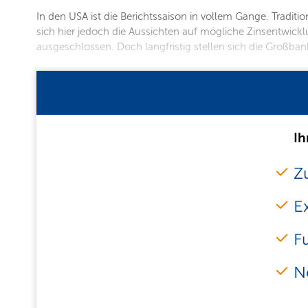
In den USA ist die Berichtssaison in vollem Gange. Tradit
sich hier jedoch die Aussichten auf mögliche Zinsentwic
ausgeschlossen. Doch langfristig stellen sich die Großban
Ih
Zu
E
F
N