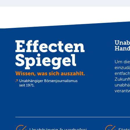
Unab
Hand
Um die
einzud
entfach
Zukunft
unabhä
verantw
Unabhängig & werbefrei
Stet