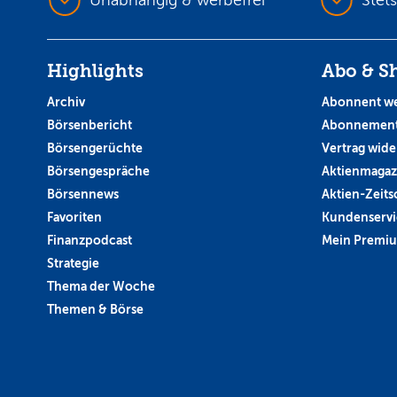
Highlights
Abo & S
Archiv
Abonnent w
Börsenbericht
Abonnement
Börsengerüchte
Vertrag wide
Börsengespräche
Aktienmagaz
Börsennews
Aktien-Zeitsc
Favoriten
Kundenservi
Finanzpodcast
Mein Premi
Strategie
Thema der Woche
Themen & Börse