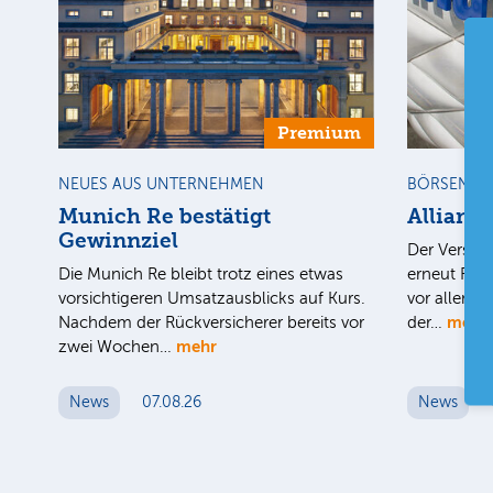
Premium
NEUES AUS UNTERNEHMEN
BÖRSENGE
Munich Re bestätigt
Allianz
Gewinnziel
Der Versich
Die Munich Re bleibt trotz eines etwas
erneut Rek
vorsichtigeren Umsatzausblicks auf Kurs.
vor allem 
mehr
Nachdem der Rückversicherer bereits vor
der…
mehr
zwei Wochen…
News
07.08.26
News