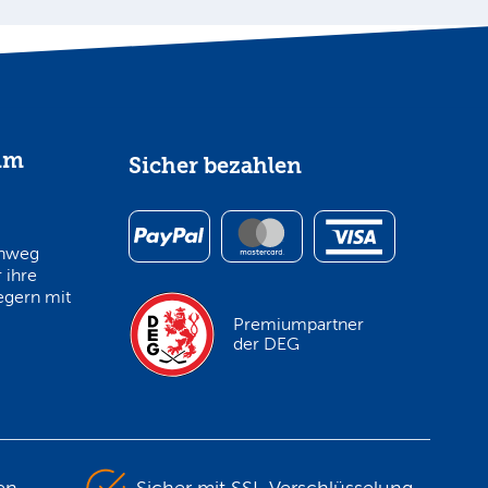
im
Sicher bezahlen
inweg
 ihre
egern mit
Premiumpartner
der DEG
en
Sicher mit SSL-Verschlüsselung