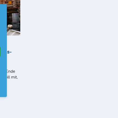
ogas-
 und
nd: Ende
‘Neill mit,