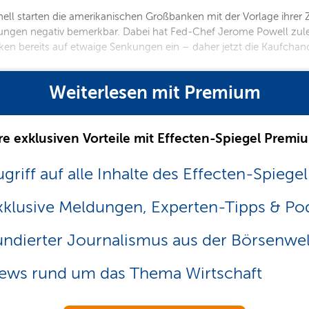
ionell starten die amerikanischen Großbanken mit der Vorlage ihr
klungen negativ bemerkbar. Dabei hat Fed-Chef Jerome Powell zul
ken bereits auf etwaige Senkungen ein – daher jetzt die Kaufchan
Weiterlesen mit Premium
re exklusiven Vorteile mit Effecten-Spiegel Premi
griff auf alle Inhalte des Effecten-Spiegel
xklusive Meldungen, Experten-Tipps & Po
undierter Journalismus aus der Börsenwel
ews rund um das Thema Wirtschaft