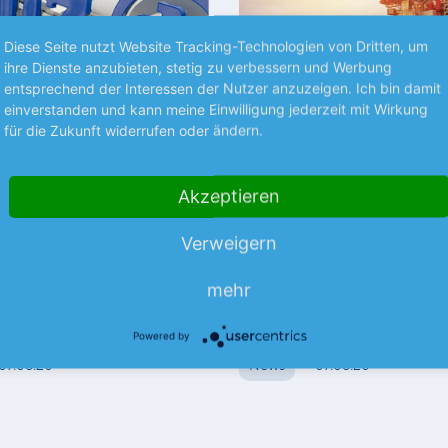
Diese Seite nutzt Website Tracking-Technologien von Dritten, um
ihre Dienste anzubieten, stetig zu verbessern und Werbung
entsprechend der Interessen der Nutzer anzuzeigen. Ich bin damit
einverstanden und kann meine Einwilligung jederzeit mit Wirkung
Premium
für die Zukunft widerrufen oder ändern.
SPRÄCHE
TRENDS
Akzeptieren
 mit Rekordquartal
BP trennt sich von Bi
Geschäft
erungsriese hat im 2. Quartal
Verweigern
ordzahlen vorgelegt und dabei
London – Beim britischen Öl-
vom boomenden Geschäft mit
Gaskonzern geht es gerade ru
mehr
Juli teilte Konzernchefin Meg O
mehr
die Nordsee-Assets…
Powered by
07.08.26
News
07.08.26