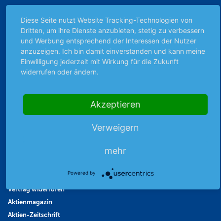
Börsenbericht
Diese Seite nutzt Website Tracking-Technologien von
Börsengerüchte
Dritten, um ihre Dienste anzubieten, stetig zu verbessern
Börsengespräche
und Werbung entsprechend der Interessen der Nutzer
Börsennews
anzuzeigen. Ich bin damit einverstanden und kann meine
Favoriten
Einwilligung jederzeit mit Wirkung für die Zukunft
widerrufen oder ändern.
Finanzpodcast
Strategie
Thema der Woche
Akzeptieren
Themen & Börse
Verweigern
Abo & Shop
mehr
Abonnent werden
Powered by
Abonnement kündigen
Vertrag widerrufen
Aktienmagazin
Aktien-Zeitschrift