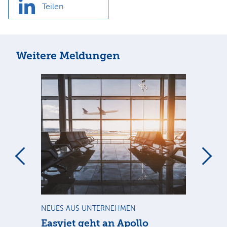
Teilen
Weitere Meldungen
m
NEUES AUS UNTERNEHMEN
NE
Easyjet geht an Apollo
PV