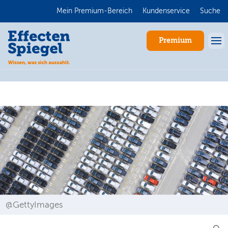
Mein Premium-Bereich
Kundenservice
Suche
Premium
Anmelden
@GettyImages