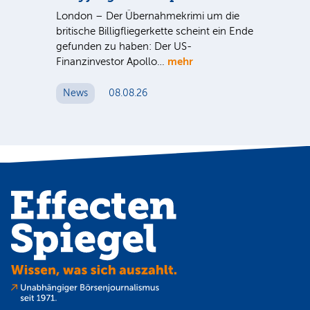
G
ist
London – Der Übernahmekrimi um die
ten
britische Billigfliegerkette scheint ein Ende
Für
gefunden zu haben: Der US-
An
mehr
Finanzinvestor Apollo…
Um
News
08.08.26
N