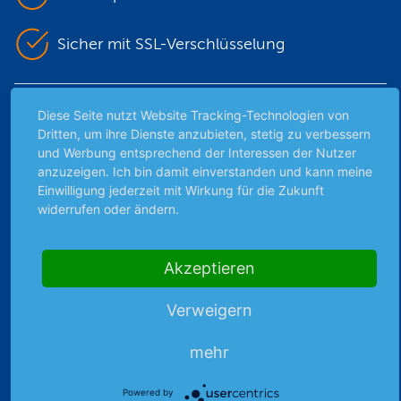
Sicher mit SSL-Verschlüsselung
Highlights
Diese Seite nutzt Website Tracking-Technologien von
Dritten, um ihre Dienste anzubieten, stetig zu verbessern
Archiv
und Werbung entsprechend der Interessen der Nutzer
anzuzeigen. Ich bin damit einverstanden und kann meine
Börsenbericht
Einwilligung jederzeit mit Wirkung für die Zukunft
Börsengerüchte
widerrufen oder ändern.
Börsengespräche
Börsennews
Favoriten
Akzeptieren
Finanzpodcast
Verweigern
Strategie
Thema der Woche
mehr
Themen & Börse
Powered by