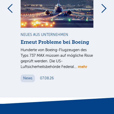
m
NEUES AUS UNTERNEHMEN
RA
Erneut Probleme bei Boeing
Un
bl
Hunderte von Boeing-Flugzeugen des
Tö
Typs 737 MAX müssen auf mögliche Risse
Dy
n
geprüft werden. Die US-
mehr
e
Luftsicherheitsbehörde Federal…
Die
Int
News
07.08.26
unt
Cl
N