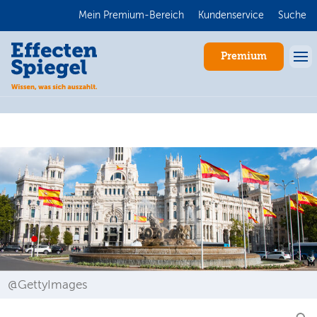
Mein Premium-Bereich
Kundenservice
Suche
Premium
Anmelden
@GettyImages