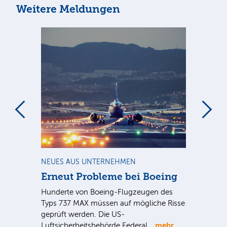
Weitere Meldungen
m
NEUES AUS UNTERNEHMEN
RA
Erneut Probleme bei Boeing
Un
bl
Hunderte von Boeing-Flugzeugen des
Tö
Typs 737 MAX müssen auf mögliche Risse
Dy
n
geprüft werden. Die US-
mehr
e
Luftsicherheitsbehörde Federal…