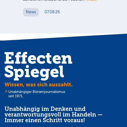
Die
Int
News
07.08.26
unt
Cl
N
Unabhängig im Denken und
verantwortungsvoll im Handeln —
Immer einen Schritt voraus!