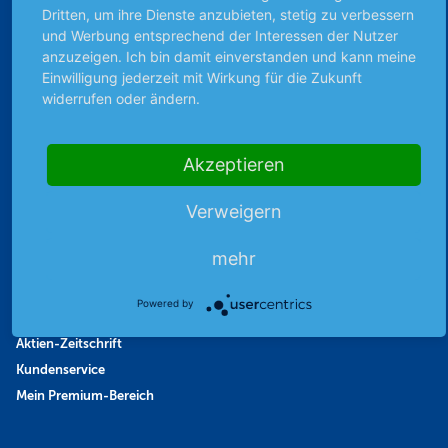
Börsennews
Dritten, um ihre Dienste anzubieten, stetig zu verbessern
Favoriten
und Werbung entsprechend der Interessen der Nutzer
anzuzeigen. Ich bin damit einverstanden und kann meine
Finanzpodcast
Einwilligung jederzeit mit Wirkung für die Zukunft
Strategie
widerrufen oder ändern.
Thema der Woche
Themen & Börse
Akzeptieren
Abo & Shop
Verweigern
Abonnent werden
mehr
Abonnement kündigen
Vertrag widerrufen
Powered by
Aktienmagazin
Aktien-Zeitschrift
Kundenservice
Mein Premium-Bereich