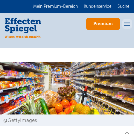
Mein Premium-Bereich
Kundenservice
Suche
Premium
Anmelden
@GettyImages