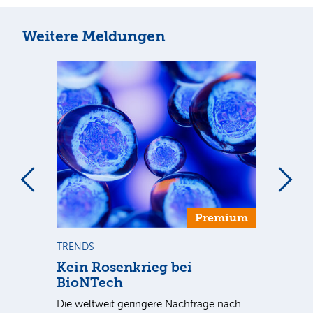
Weitere Meldungen
Premium
TRENDS
TR
se
Kein Rosenkrieg bei
US
BioNTech
De
Die weltweit geringere Nachfrage nach
Am