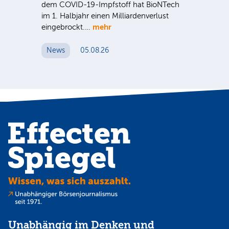
dem COVID-19-Impfstoff hat BioNTech
Sup
im 1. Halbjahr einen Milliardenverlust
be
hr
mehr
eingebrockt.…
wei
News
05.08.26
N
Unabhängig im Denken und