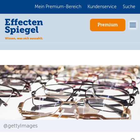
Mein Premium-Bereich
Kundenservice
Suche
Premium
Anmelden
@gettyImages