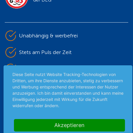
Unabhängig & werbefrei
Stets am Puls der Zeit
Schutz persönlicher Daten
Diese Seite nutzt Website Tracking-Technologien von
Dritten, um ihre Dienste anzubieten, stetig zu verbessern
Sicher mit SSL-Verschlüsselung
und Werbung entsprechend der Interessen der Nutzer
anzuzeigen. Ich bin damit einverstanden und kann meine
Einwilligung jederzeit mit Wirkung für die Zukunft
widerrufen oder ändern.
Highlights
Archiv
Akzeptieren
Börsenbericht