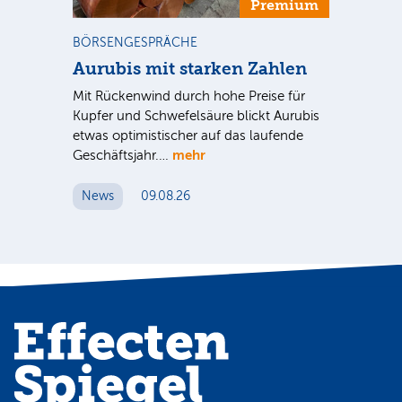
m
Premium
BÖRSENGESPRÄCHE
NE
Aurubis mit starken Zahlen
Ax
Mit Rückenwind durch hohe Preise für
Par
Kupfer und Schwefelsäure blickt Aurubis
sic
etwas optimistischer auf das laufende
wü
mehr
Geschäftsjahr.…
se
News
09.08.26
N