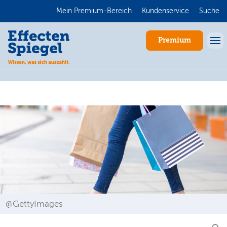
Mein Premium-Bereich
Kundenservice
Suche
Premium
Anmelden
@GettyImages