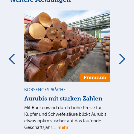
m
Premium
BÖRSENGESPRÄCHE
NE
Aurubis mit starken Zahlen
Ax
Mit Rückenwind durch hohe Preise für
Par
Kupfer und Schwefelsäure blickt Aurubis
sic
etwas optimistischer auf das laufende
wü
mehr
Geschäftsjahr.…
se