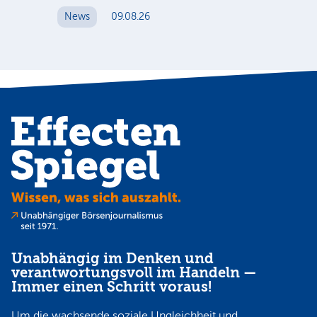
News
09.08.26
N
Unabhängig im Denken und
verantwortungsvoll im Handeln —
Immer einen Schritt voraus!
Um die wachsende soziale Ungleichheit und