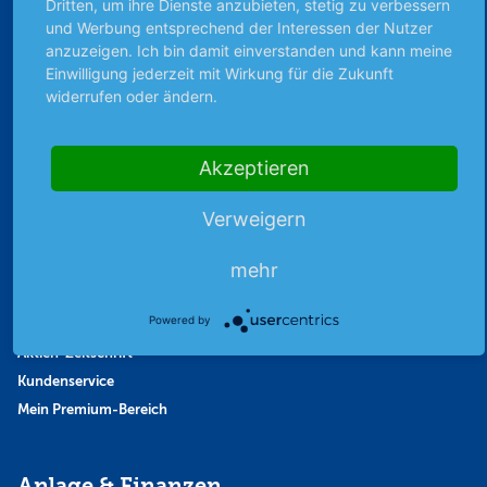
Dritten, um ihre Dienste anzubieten, stetig zu verbessern
Favoriten
und Werbung entsprechend der Interessen der Nutzer
Finanzpodcast
anzuzeigen. Ich bin damit einverstanden und kann meine
Strategie
Einwilligung jederzeit mit Wirkung für die Zukunft
widerrufen oder ändern.
Thema der Woche
Themen & Börse
Akzeptieren
Abo & Shop
Verweigern
Abonnent werden
mehr
Abonnement kündigen
Vertrag widerrufen
Powered by
Aktienmagazin
Aktien-Zeitschrift
Kundenservice
Mein Premium-Bereich
Anlage & Finanzen