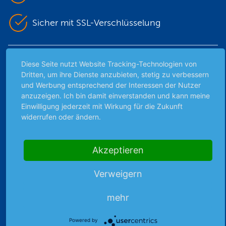
Sicher mit SSL-Verschlüsselung
Highlights
Diese Seite nutzt Website Tracking-Technologien von
Dritten, um ihre Dienste anzubieten, stetig zu verbessern
Archiv
und Werbung entsprechend der Interessen der Nutzer
Börsenbericht
anzuzeigen. Ich bin damit einverstanden und kann meine
Einwilligung jederzeit mit Wirkung für die Zukunft
Börsengerüchte
widerrufen oder ändern.
Börsengespräche
Börsennews
Favoriten
Akzeptieren
Finanzpodcast
Verweigern
Strategie
Thema der Woche
mehr
Themen & Börse
Powered by