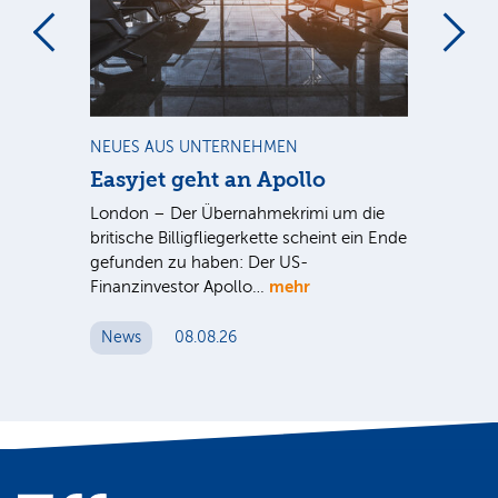
m
NEUES AUS UNTERNEHMEN
NE
Easyjet geht an Apollo
PV
G
ist
London – Der Übernahmekrimi um die
ten
britische Billigfliegerkette scheint ein Ende
Für
gefunden zu haben: Der US-
An
mehr
Finanzinvestor Apollo…
Um
News
08.08.26
N