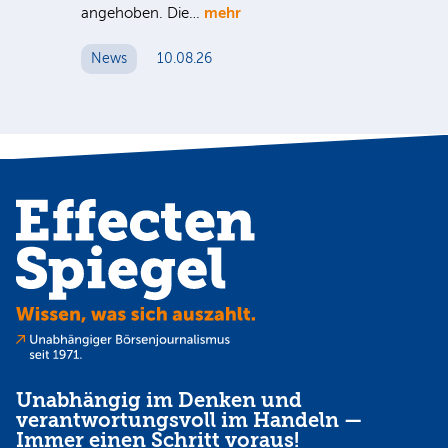
mehr
angehoben. Die…
Fu
News
10.08.26
N
Unabhängig im Denken und
verantwortungsvoll im Handeln —
Immer einen Schritt voraus!