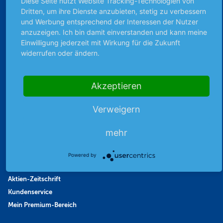
Diese Seite nutzt Website Tracking-Technologien von
Börsennews
Dritten, um ihre Dienste anzubieten, stetig zu verbessern
und Werbung entsprechend der Interessen der Nutzer
Favoriten
anzuzeigen. Ich bin damit einverstanden und kann meine
Finanzpodcast
Einwilligung jederzeit mit Wirkung für die Zukunft
Strategie
widerrufen oder ändern.
Thema der Woche
Themen & Börse
Akzeptieren
Verweigern
Abo & Shop
Abonnent werden
mehr
Abonnement kündigen
Vertrag widerrufen
Powered by
Aktienmagazin
Aktien-Zeitschrift
Kundenservice
Mein Premium-Bereich