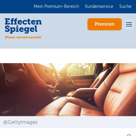
Mein Premium-Bereich
Kundenservice
Suche
Premium
Anmelden
@GettyImages