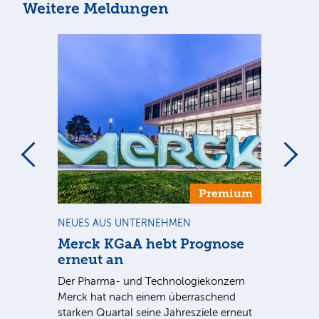
Weitere Meldungen
Premium
NEUES AUS UNTERNEHMEN
BÖ
Merck KGaA hebt Prognose
Te
erneut an
W
Der Pharma- und Technologiekonzern
Der
en
Merck hat nach einem überraschend
Wac
starken Quartal seine Jahresziele erneut
vor