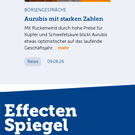
BÖRSENGESPRÄCHE
NE
Aurubis mit starken Zahlen
Ax
Mit Rückenwind durch hohe Preise für
Par
Kupfer und Schwefelsäure blickt Aurubis
sic
etwas optimistischer auf das laufende
wü
mehr
Geschäftsjahr.…
se
News
09.08.26
N