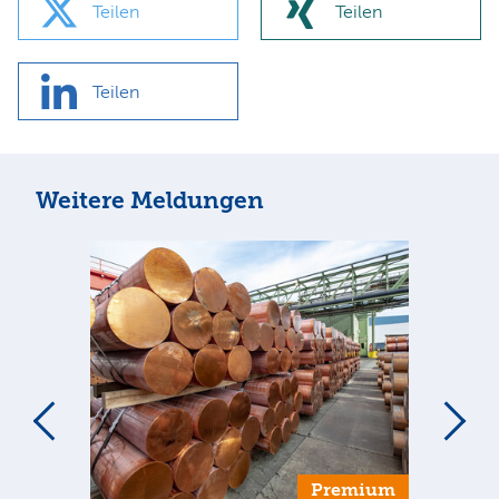
Teilen
Teilen
Teilen
Weitere Meldungen
m
Premium