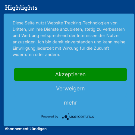
Highlights
Archiv
Diese Seite nutzt Website Tracking-Technologien von
Börsenbericht
Dritten, um ihre Dienste anzubieten, stetig zu verbessern
Börsengerüchte
und Werbung entsprechend der Interessen der Nutzer
anzuzeigen. Ich bin damit einverstanden und kann meine
Börsengespräche
Einwilligung jederzeit mit Wirkung für die Zukunft
Börsennews
widerrufen oder ändern.
Favoriten
Finanzpodcast
Akzeptieren
Strategie
Thema der Woche
Verweigern
Themen & Börse
mehr
Abo & Shop
Powered by
Abonnent werden
Abonnement kündigen