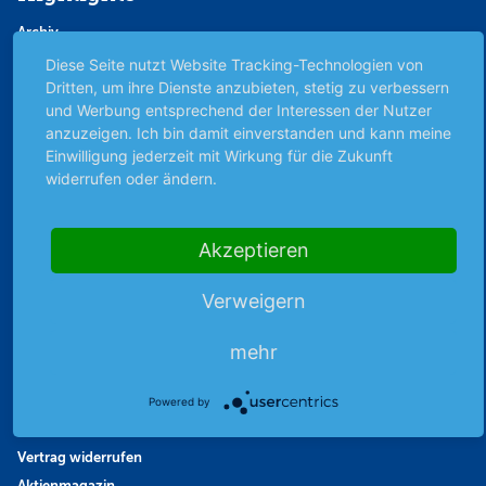
Archiv
Börsenbericht
Diese Seite nutzt Website Tracking-Technologien von
Dritten, um ihre Dienste anzubieten, stetig zu verbessern
Börsengerüchte
und Werbung entsprechend der Interessen der Nutzer
Börsengespräche
anzuzeigen. Ich bin damit einverstanden und kann meine
Börsennews
Einwilligung jederzeit mit Wirkung für die Zukunft
Favoriten
widerrufen oder ändern.
Finanzpodcast
Strategie
Akzeptieren
Thema der Woche
Themen & Börse
Verweigern
mehr
Abo & Shop
Abonnent werden
Powered by
Abonnement kündigen
Vertrag widerrufen
Aktienmagazin