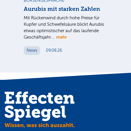
BÖRSENGESPRÄCHE
NE
Aurubis mit starken Zahlen
Ax
Mit Rückenwind durch hohe Preise für
Par
Kupfer und Schwefelsäure blickt Aurubis
sic
etwas optimistischer auf das laufende
wü
mehr
Geschäftsjahr.…
se
News
09.08.26
N