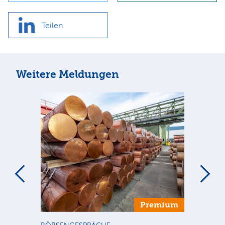
Teilen
Weitere Meldungen
m
Premium