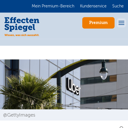
Mein Premium-Bereich
Kundenservice
Suche
Premium
Anmelden
@GettyImages