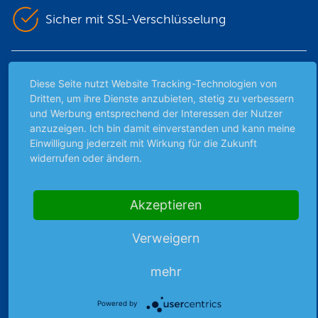
Sicher mit SSL-Verschlüsselung
Highlights
Diese Seite nutzt Website Tracking-Technologien von
Dritten, um ihre Dienste anzubieten, stetig zu verbessern
Archiv
und Werbung entsprechend der Interessen der Nutzer
Börsenbericht
anzuzeigen. Ich bin damit einverstanden und kann meine
Börsengerüchte
Einwilligung jederzeit mit Wirkung für die Zukunft
Börsengespräche
widerrufen oder ändern.
Börsennews
Favoriten
Akzeptieren
Finanzpodcast
Strategie
Verweigern
Thema der Woche
Themen & Börse
mehr
Powered by
Abo & Shop