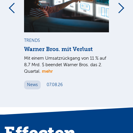
m
TRENDS
TR
Warner Bros. mit Verlust
Sh
em
Mit einem Umsatzrückgang von 11 % auf
Dan
tal
8,7 Mrd. $ beendet Warner Bros. das 2.
Br
mehr
er
Quartal.
Mrd
ge
News
07.08.26
N