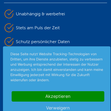
Unabhängig & werbefrei
Stets am Puls der Zeit
Schutz persönlicher Daten
Diese Seite nutzt Website Tracking-Technologien von
Sicher mit SSL-Verschlüsselung
Dritten, um ihre Dienste anzubieten, stetig zu verbessern
und Werbung entsprechend der Interessen der Nutzer
anzuzeigen. Ich bin damit einverstanden und kann meine
Einwilligung jederzeit mit Wirkung für die Zukunft
Highlights
widerrufen oder ändern.
Archiv
Börsenbericht
Akzeptieren
Börsengerüchte
Börsengespräche
Verweigern
Börsennews