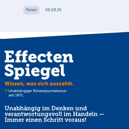
News
06.08.26
N
Unabhängig im Denken und
verantwortungsvoll im Handeln —
Immer einen Schritt voraus!