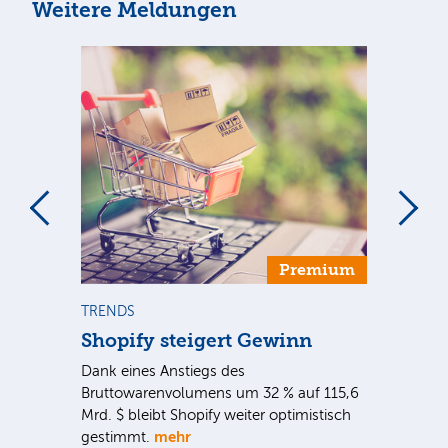
Weitere Meldungen
Premium
TRENDS
NE
Shopify steigert Gewinn
To
ie
Dank eines Anstiegs des
Vor
rtal
Bruttowarenvolumens um 32 % auf 115,6
Unt
Mrd. $ bleibt Shopify weiter optimistisch
pe
mehr
gestimmt.
Er