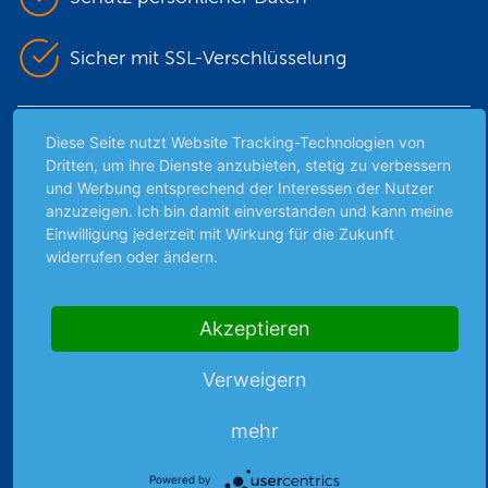
Sicher mit SSL-Verschlüsselung
Diese Seite nutzt Website Tracking-Technologien von
Highlights
Dritten, um ihre Dienste anzubieten, stetig zu verbessern
Archiv
und Werbung entsprechend der Interessen der Nutzer
anzuzeigen. Ich bin damit einverstanden und kann meine
Börsenbericht
Einwilligung jederzeit mit Wirkung für die Zukunft
Börsengerüchte
widerrufen oder ändern.
Börsengespräche
Börsennews
Akzeptieren
Favoriten
Finanzpodcast
Verweigern
Strategie
Thema der Woche
mehr
Themen & Börse
Powered by