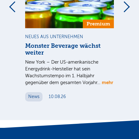
Premium
NEUES AUS UNTERNEHMEN
BÖ
en
Monster Beverage wächst
Au
weiter
eht
Mit
New York – Der US-amerikanische
Kup
Energydrink-Hersteller hat sein
etw
Wachstumstempo im 1. Halbjahr
Ge
mehr
gegenüber dem gesamten Vorjahr…
N
News
10.08.26