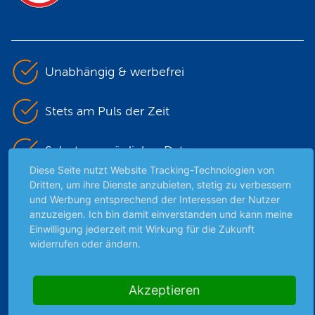
Unabhängig & werbefrei
Stets am Puls der Zeit
Schutz persönlicher Daten
Diese Seite nutzt Website Tracking-Technologien von
Dritten, um ihre Dienste anzubieten, stetig zu verbessern
Sicher mit SSL-Verschlüsselung
und Werbung entsprechend der Interessen der Nutzer
anzuzeigen. Ich bin damit einverstanden und kann meine
Einwilligung jederzeit mit Wirkung für die Zukunft
widerrufen oder ändern.
Highlights
Archiv
Akzeptieren
Börsenbericht
Börsengerüchte