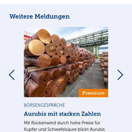
Weitere Meldungen
m
Premium
BÖRSENGESPRÄCHE
NE
Aurubis mit starken Zahlen
Ax
Mit Rückenwind durch hohe Preise für
Par
Kupfer und Schwefelsäure blickt Aurubis
sic