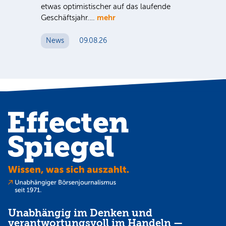
etwas optimistischer auf das laufende
wü
mehr
Geschäftsjahr.…
se
News
09.08.26
N
Unabhängig im Denken und
verantwortungsvoll im Handeln —