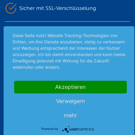
Sicher mit SSL-Verschlüsselung
Highlights
Diese Seite nutzt Website Tracking-Technologien von
Dritten, um ihre Dienste anzubieten, stetig zu verbessern
Archiv
und Werbung entsprechend der Interessen der Nutzer
Börsenbericht
anzuzeigen. Ich bin damit einverstanden und kann meine
Börsengerüchte
Einwilligung jederzeit mit Wirkung für die Zukunft
Börsengespräche
widerrufen oder ändern.
Börsennews
Favoriten
Akzeptieren
Finanzpodcast
Strategie
Verweigern
Thema der Woche
Themen & Börse
mehr
Powered by
Abo & Shop