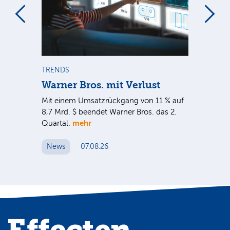
m
TRENDS
TR
Warner Bros. mit Verlust
Sh
em
Mit einem Umsatzrückgang von 11 % auf
Dan
tal
8,7 Mrd. $ beendet Warner Bros. das 2.
Br
mehr
er
Quartal.
Mrd
ge
News
07.08.26
N