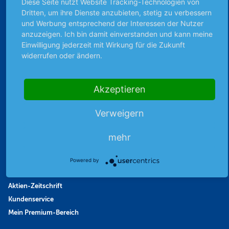
Diese Seite nutzt Website Tracking-Technologien von
Dritten, um ihre Dienste anzubieten, stetig zu verbessern
Börsennews
und Werbung entsprechend der Interessen der Nutzer
Favoriten
anzuzeigen. Ich bin damit einverstanden und kann meine
Finanzpodcast
Einwilligung jederzeit mit Wirkung für die Zukunft
Strategie
widerrufen oder ändern.
Thema der Woche
Themen & Börse
Akzeptieren
Verweigern
Abo & Shop
Abonnent werden
mehr
Abonnement kündigen
Vertrag widerrufen
Powered by
Aktienmagazin
Aktien-Zeitschrift
Kundenservice
Mein Premium-Bereich