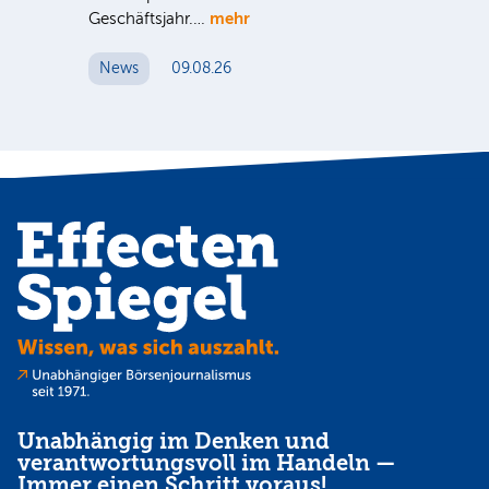
mehr
Geschäftsjahr.…
se
News
09.08.26
N
Unabhängig im Denken und
verantwortungsvoll im Handeln —
Immer einen Schritt voraus!