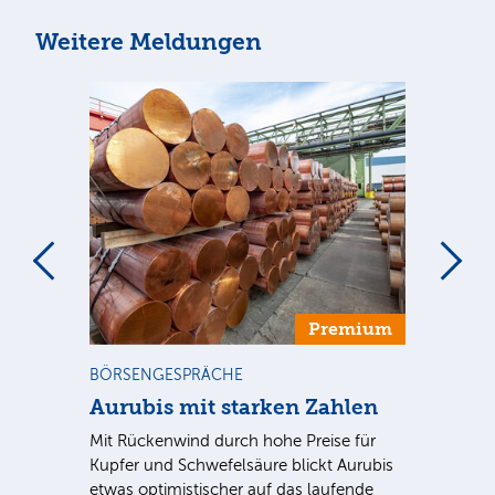
Weitere Meldungen
m
Premium
BÖRSENGESPRÄCHE
NE
Aurubis mit starken Zahlen
Ax
Mit Rückenwind durch hohe Preise für
Par
Kupfer und Schwefelsäure blickt Aurubis
sic
etwas optimistischer auf das laufende
wü