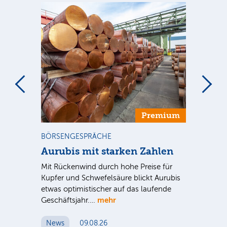
m
Premium
BÖRSENGESPRÄCHE
NE
Aurubis mit starken Zahlen
Ax
Mit Rückenwind durch hohe Preise für
Par
Kupfer und Schwefelsäure blickt Aurubis
sic
etwas optimistischer auf das laufende
wü
mehr
Geschäftsjahr.…
se
News
09.08.26
N