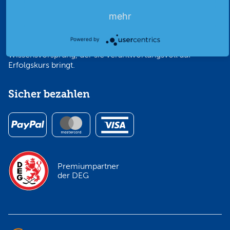
Börsenfeuer über alle Altersgruppen hinweg
entfachen. Dazu befähigen wir Menschen, eigene
mehr
Anlagestrategien für ihre Zukunft zu entwickeln —
seit über 50 Jahren verschaffen wir Kleinanlegern mit
Powered by
unabhängigem Börsenjournalismus den
Wissensvorsprung, der sie verantwortungsvoll auf
Erfolgskurs bringt.
Sicher bezahlen
Premiumpartner
der DEG