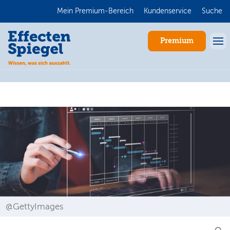
Mein Premium-Bereich
Kundenservice
Suche
Premium
Anmelden
@GettyImages