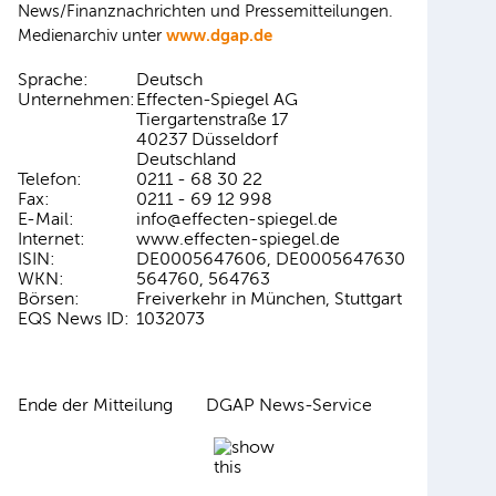
News/Finanznachrichten und Pressemitteilungen.
www.dgap.de
Medienarchiv unter
Sprache:
Deutsch
Unternehmen:
Effecten-Spiegel AG
Tiergartenstraße 17
40237 Düsseldorf
Deutschland
Telefon:
0211 - 68 30 22
Fax:
0211 - 69 12 998
E-Mail:
info@effecten-spiegel.de
Internet:
www.effecten-spiegel.de
ISIN:
DE0005647606, DE0005647630
WKN:
564760, 564763
Börsen:
Freiverkehr in München, Stuttgart
EQS News ID:
1032073
Ende der Mitteilung
DGAP News-Service