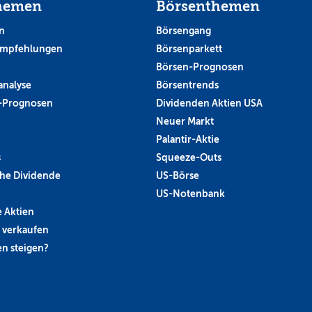
hemen
Börsenthemen
n
Börsengang
empfehlungen
Börsenparkett
Börsen-Prognosen
analyse
Börsentrends
-Prognosen
Dividenden Aktien USA
Neuer Markt
Palantir-Aktie
s
Squeeze-Outs
he Dividende
US-Börse
US-Notenbank
 Aktien
 verkaufen
n steigen?