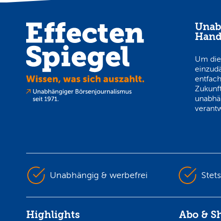
Unab
Hand
Um die
einzud
entfach
Zukunft
unabhä
verantw
Unabhängig & werbefrei
Stet
Highlights
Abo & S