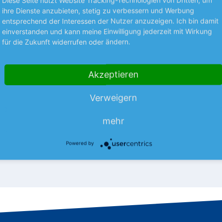
STRATEGIE
ihre Dienste anzubieten, stetig zu verbessern und Werbung
entsprechend der Interessen der Nutzer anzuzeigen. Ich bin damit
ten Haltepositionen
Die besten
einverstanden und kann meine Einwilligung jederzeit mit Wirkung
Verkaufspositionen
für die Zukunft widerrufen oder ändern.
icher, ob Ihre Aktie bereits
st? Wir verraten es Ihnen.
Sind Sie unsicher, ob Ihre Aktie 
alteposition lesen Sie, welche
ausgereizt ist? Wir verraten es 
Akzeptieren
och länger im Depot liegen…
Unter der Halteposition lesen S
Aktie Sie noch länger im Depot
Verweigern
mehr
mehr
nlegermagazin
05.08.26
Aus dem Anlegermagazin
0
Powered by