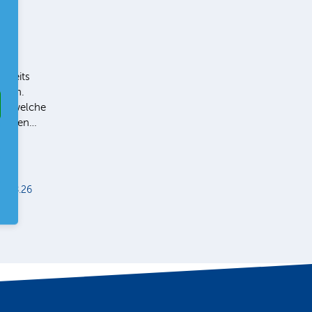
bereits
Ihnen.
ie, welche
 liegen…
5.08.26