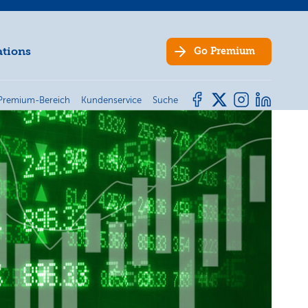
ations
Go
Premium
Premium-Bereich
Kundenservice
Suche