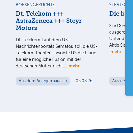
BÖRSENGERÜCHTE
STRATEGIE
Dt. Telekom +++
Die bes
AstraZeneca +++ Steyr
Sind Sie uns
Motors
ausgereizt i
Unter der H
Dt. Telekom Laut dem US-
Aktie Sie n
Nachrichtenportals Semafor, soll die US-
mehr
Telekom-Tochter T-Mobile US die Pläne
für eine mögliche Fusion mit der
mehr
deutschen Mutter nicht…
Aus dem Anlegermagazin
05.08.26
Aus dem A