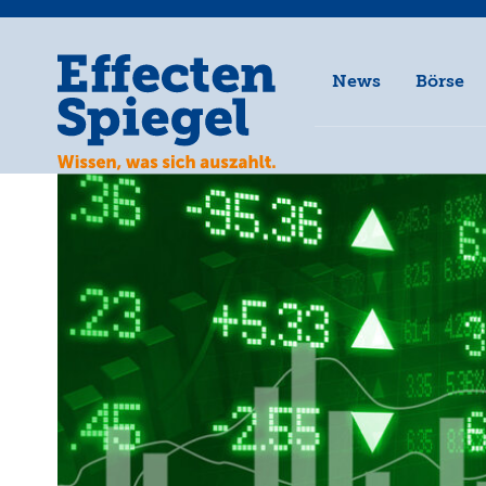
News
Börse