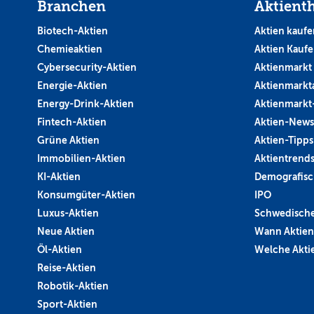
Branchen
Aktient
Biotech-Aktien
Aktien kaufe
Chemieaktien
Aktien Kauf
Cybersecurity-Aktien
Aktienmarkt
Energie-Aktien
Aktienmarkt
Energy-Drink-Aktien
Aktienmarkt
Fintech-Aktien
Aktien-News
Grüne Aktien
Aktien-Tipps
Immobilien-Aktien
Aktientrend
KI-Aktien
Demografisc
Konsumgüter-Aktien
IPO
Luxus-Aktien
Schwedische
Neue Aktien
Wann Aktien
Öl-Aktien
Welche Aktie
Reise-Aktien
Robotik-Aktien
Sport-Aktien