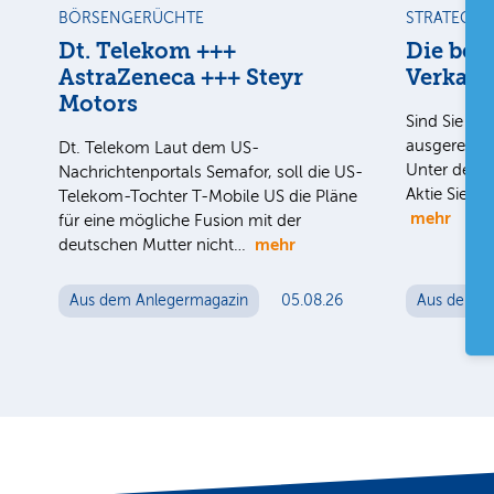
BÖRSENGERÜCHTE
STRATEGIE
Dt. Telekom +++
Die bes
AstraZeneca +++ Steyr
Verkauf
Motors
Sind Sie uns
ausgereizt i
Dt. Telekom Laut dem US-
Unter der H
Nachrichtenportals Semafor, soll die US-
Aktie Sie n
Telekom-Tochter T-Mobile US die Pläne
mehr
für eine mögliche Fusion mit der
mehr
deutschen Mutter nicht…
Aus dem Anlegermagazin
05.08.26
Aus dem A