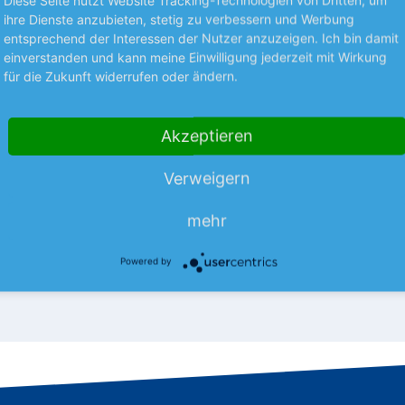
STRATEGIE
ihre Dienste anzubieten, stetig zu verbessern und Werbung
entsprechend der Interessen der Nutzer anzuzeigen. Ich bin damit
ten
Die besten Kaufposi
einverstanden und kann meine Einwilligung jederzeit mit Wirkung
spositionen
für die Zukunft widerrufen oder ändern.
Investieren wie die Profis. Kein
mehr verpassen! Ob konservati
icher, ob Ihre Aktie bereits
spekulativ – wir verraten Ihnen
st? Wir verraten es Ihnen.
Akzeptieren
Aktien jetzt ins Depot gehören!
alteposition lesen Sie, welche
mehr
och länger im Depot liegen…
Verweigern
mehr
nlegermagazin
05.08.26
Aus dem Anlegermagazin
0
Powered by