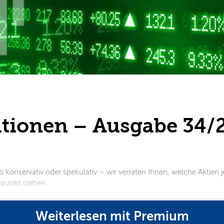
itionen – Ausgabe 34/
 konservativ oder spekulativ – wir verraten Ihnen, welche Aktien je
t stehen.​​​​​​
Weiterlesen mit Premium