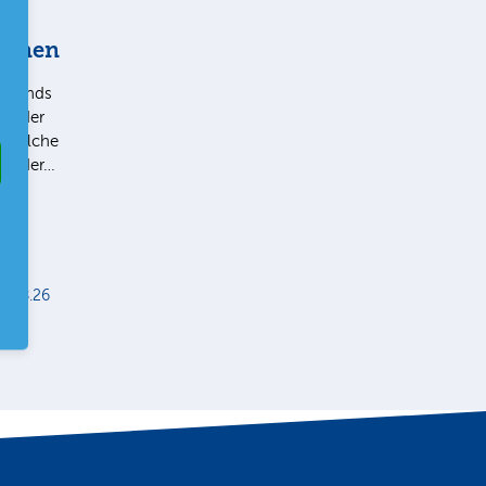
tionen
e Trends
v oder
, welche
 In der…
5.08.26