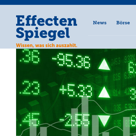
News
Börse