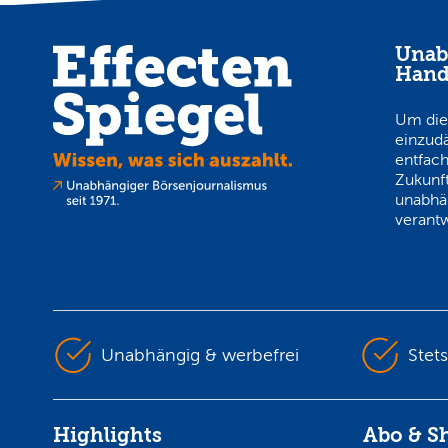
Unab
Hand
Um die
einzud
entfach
Zukunft
unabhä
verantw
Unabhängig & werbefrei
Stet
Highlights
Abo & S