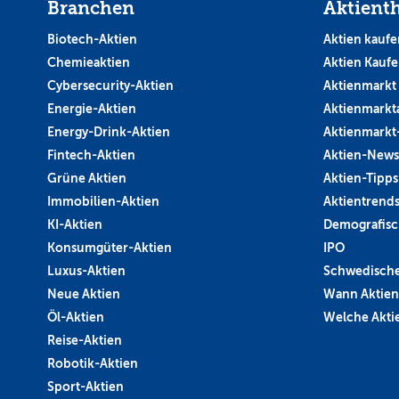
Branchen
Aktient
Biotech-Aktien
Aktien kaufe
Chemieaktien
Aktien Kauf
Cybersecurity-Aktien
Aktienmarkt
Energie-Aktien
Aktienmarkt
Energy-Drink-Aktien
Aktienmarkt
Fintech-Aktien
Aktien-News
Grüne Aktien
Aktien-Tipps
Immobilien-Aktien
Aktientrend
KI-Aktien
Demografisc
Konsumgüter-Aktien
IPO
Luxus-Aktien
Schwedische
Neue Aktien
Wann Aktien
Öl-Aktien
Welche Aktie
Reise-Aktien
Robotik-Aktien
Sport-Aktien