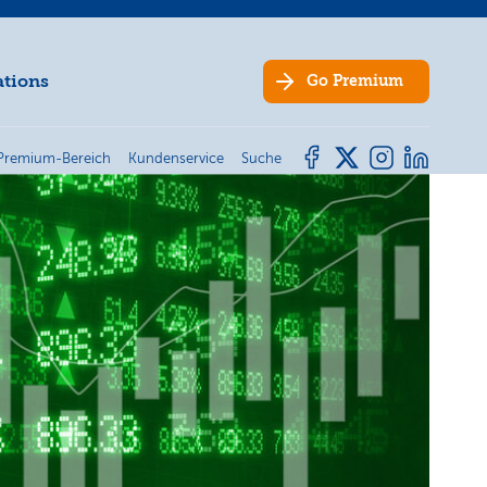
ations
Go
Premium
Premium-Bereich
Kundenservice
Suche