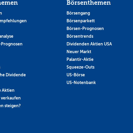
hemen
Börsenthemen
n
Börsengang
empfehlungen
Börsenparkett
Börsen-Prognosen
analyse
Börsentrends
-Prognosen
Dividenden Aktien USA
Neuer Markt
Palantir-Aktie
s
Squeeze-Outs
he Dividende
US-Börse
US-Notenbank
 Aktien
 verkaufen
n steigen?