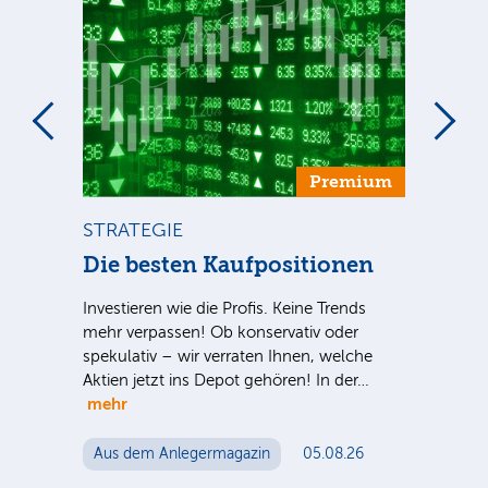
um
Premium
STRATEGIE
ST
ca
Die besten Kaufpositionen
Di
Ve
Investieren wie die Profis. Keine Trends
mehr verpassen! Ob konservativ oder
Sind
spekulativ – wir verraten Ihnen, welche
S-
ausg
Aktien jetzt ins Depot gehören! In der…
 für
der 
mehr
n
noc
Aus dem Anlegermagazin
05.08.26
Au