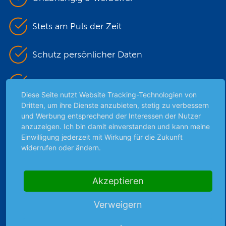
Stets am Puls der Zeit
Schutz persönlicher Daten
Sicher mit SSL-Verschlüsselung
Diese Seite nutzt Website Tracking-Technologien von
Dritten, um ihre Dienste anzubieten, stetig zu verbessern
und Werbung entsprechend der Interessen der Nutzer
Highlights
anzuzeigen. Ich bin damit einverstanden und kann meine
Einwilligung jederzeit mit Wirkung für die Zukunft
Archiv
widerrufen oder ändern.
Börsenbericht
Börsengerüchte
Akzeptieren
Börsengespräche
Börsennews
Verweigern
Favoriten
Finanzpodcast