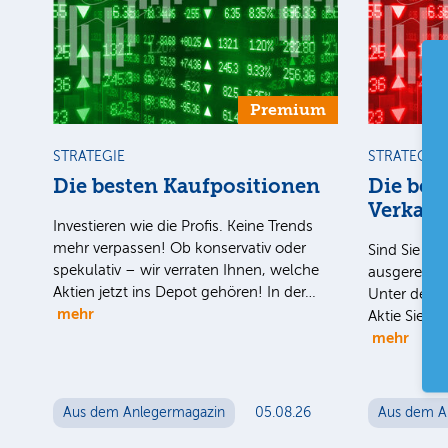
Premium
STRATEGIE
STRATEGIE
Die besten Kaufpositionen
Die bes
Verkauf
Investieren wie die Profis. Keine Trends
mehr verpassen! Ob konservativ oder
Sind Sie uns
spekulativ – wir verraten Ihnen, welche
ausgereizt i
Aktien jetzt ins Depot gehören! In der…
Unter der H
mehr
Aktie Sie n
mehr
Aus dem Anlegermagazin
05.08.26
Aus dem A