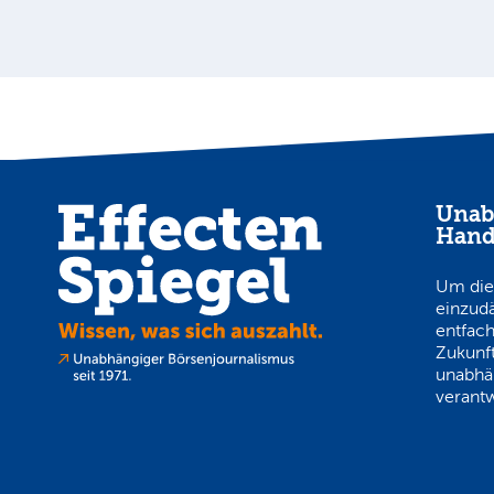
Unab
Hand
Um die
einzud
entfach
Zukunft
unabhä
verantw