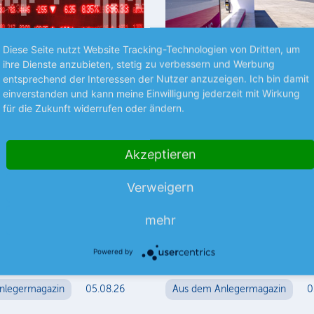
Diese Seite nutzt Website Tracking-Technologien von Dritten, um
ihre Dienste anzubieten, stetig zu verbessern und Werbung
Premium
P
entsprechend der Interessen der Nutzer anzuzeigen. Ich bin damit
einverstanden und kann meine Einwilligung jederzeit mit Wirkung
für die Zukunft widerrufen oder ändern.
BÖRSENGERÜCHTE
ten
Dt. Telekom +++
spositionen
AstraZeneca +++ Stey
Akzeptieren
Motors
icher, ob Ihre Aktie bereits
Verweigern
st? Wir verraten es Ihnen.
Dt. Telekom Laut dem US-
alteposition lesen Sie, welche
Nachrichtenportals Semafor, so
mehr
och länger im Depot liegen…
Telekom-Tochter T-Mobile US d
für eine mögliche Fusion mit d
Powered by
meh
deutschen Mutter nicht…
nlegermagazin
05.08.26
Aus dem Anlegermagazin
0