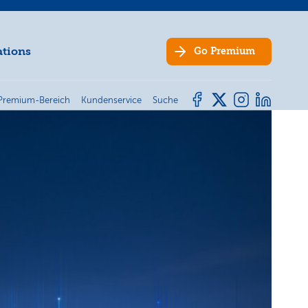
ations
Go
Premium
Premium-Bereich
Kundenservice
Suche