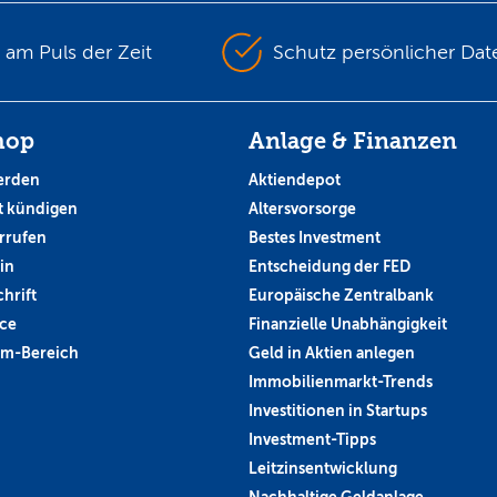
s am Puls der Zeit
Schutz persönlicher Dat
hop
Anlage & Finanzen
erden
Aktiendepot
 kündigen
Altersvorsorge
rrufen
Bestes Investment
in
Entscheidung der FED
hrift
Europäische Zentralbank
ce
Finanzielle Unabhängigkeit
um-Bereich
Geld in Aktien anlegen
Immobilienmarkt-Trends
Investitionen in Startups
Investment-Tipps
Leitzinsentwicklung
Nachhaltige Geldanlage