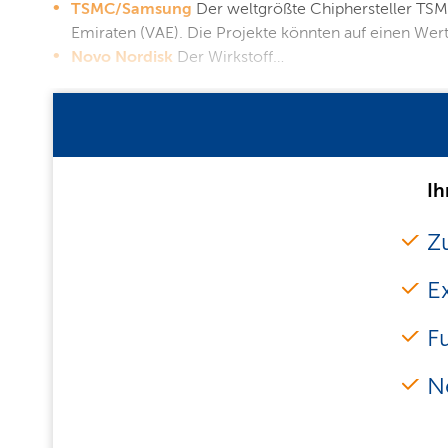
TSMC/Samsung
Der weltgrößte Chiphersteller TS
Emiraten (VAE). Die Projekte könnten auf einen Wert
Novo Nordisk
Der Wirkstoff…
Ih
Zu
E
F
N