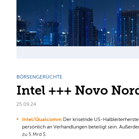
BÖRSENGERÜCHTE
Intel +++ Novo Nor
25.09.24
Intel/Qualcomm
Der kriselnde US-Halbleiterherst
persönlich an Verhandlungen beteiligt sein. Außerde
zu 5 Mrd $.