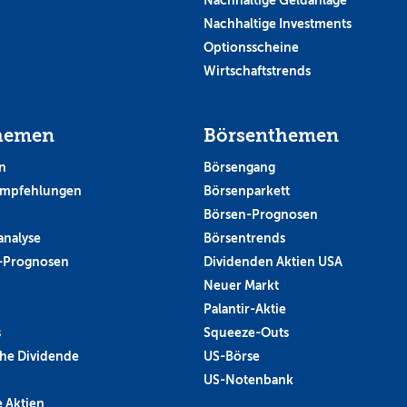
Nachhaltige Investments
Optionsscheine
Wirtschaftstrends
hemen
Börsenthemen
n
Börsengang
empfehlungen
Börsenparkett
Börsen-Prognosen
analyse
Börsentrends
-Prognosen
Dividenden Aktien USA
Neuer Markt
Palantir-Aktie
s
Squeeze-Outs
he Dividende
US-Börse
US-Notenbank
 Aktien