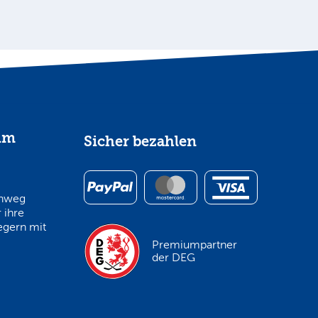
im
Sicher bezahlen
inweg
 ihre
egern mit
Premiumpartner
der DEG