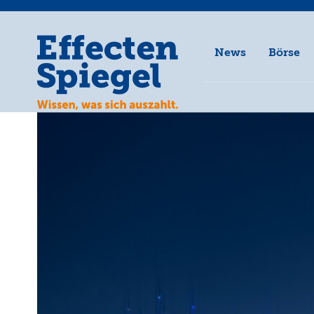
News
Börse