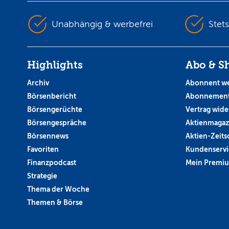
Unabhängig & werbefrei
Stet
Highlights
Abo & S
Archiv
Abonnent w
Börsenbericht
Abonnement
Börsengerüchte
Vertrag wide
Börsengespräche
Aktienmagaz
Börsennews
Aktien-Zeitsc
Favoriten
Kundenservi
Finanzpodcast
Mein Premi
Strategie
Thema der Woche
Themen & Börse