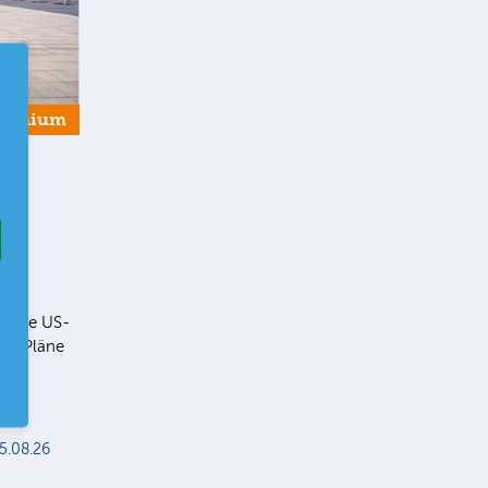
remium
r
ll die US-
ie Pläne
er
r
5.08.26