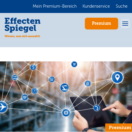
Mein Premium-Bereich
Kundenservice
Suche
Premium
Anmelden
Premium