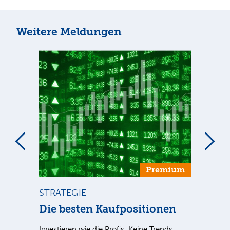
Weitere Meldungen
um
Premium
STRATEGIE
ST
ca
Die besten Kaufpositionen
Di
Investieren wie die Profis. Keine Trends
Sind