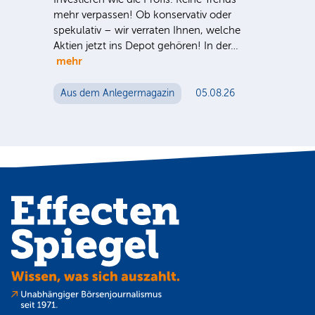
mehr verpassen! Ob konservativ oder
ausg
spekulativ – wir verraten Ihnen, welche
der 
S-
Aktien jetzt ins Depot gehören! In der…
noc
 für
mehr
n
Au
Aus dem Anlegermagazin
05.08.26