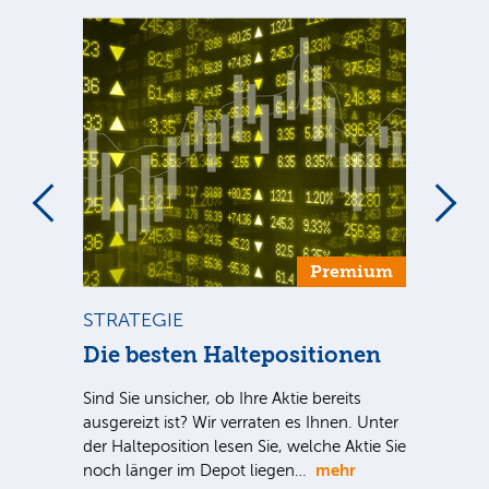
um
Premium
STRATEGIE
ST
Die besten Haltepositionen
Di
Sind Sie unsicher, ob Ihre Aktie bereits
Inve
ausgereizt ist? Wir verraten es Ihnen. Unter
meh
der Halteposition lesen Sie, welche Aktie Sie
spe
nter
mehr
noch länger im Depot liegen…
Akti
e Sie