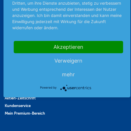
Dritten, um ihre Dienste anzubieten, stetig zu verbessern
Favoriten
und Werbung entsprechend der Interessen der Nutzer
Finanzpodcast
anzuzeigen. Ich bin damit einverstanden und kann meine
Einwilligung jederzeit mit Wirkung für die Zukunft
Strategie
widerrufen oder ändern.
Thema der Woche
Themen & Börse
Akzeptieren
Abo & Shop
Verweigern
Abonnent werden
mehr
Abonnement kündigen
Vertrag widerrufen
Powered by
Aktienmagazin
Aktien-Zeitschrift
Kundenservice
Mein Premium-Bereich