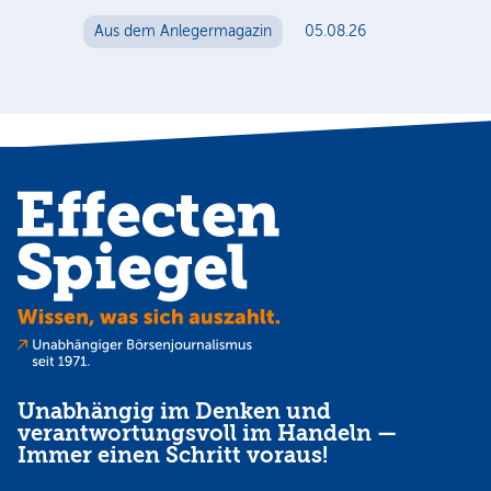
me
Aus dem Anlegermagazin
05.08.26
Au
Unabhängig im Denken und
verantwortungsvoll im Handeln —
Immer einen Schritt voraus!